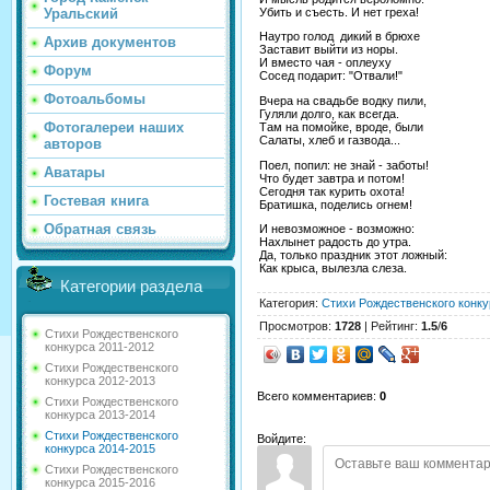
Убить и съесть. И нет греха!
Уральский
Наутро голод дикий в брюхе
Архив документов
Заставит выйти из норы.
И вместо чая - оплеуху
Форум
Сосед подарит: "Отвали!"
Фотоальбомы
Вчера на свадьбе водку пили,
Гуляли долго, как всегда.
Фотогалереи наших
Там на помойке, вроде, были
Салаты, хлеб и газвода...
авторов
Поел, попил: не знай - заботы!
Аватары
Что будет завтра и потом!
Сегодня так курить охота!
Гостевая книга
Братишка, поделись огнем!
Обратная связь
И невозможное - возможно:
Нахлынет радость до утра.
Да, только праздник этот ложный:
Как крыса, вылезла слеза.
Категории раздела
Категория
:
Стихи Рождественского конку
Просмотров
:
1728
|
Рейтинг
:
1.5
/
6
Стихи Рождественского
конкурса 2011-2012
Стихи Рождественского
конкурса 2012-2013
Всего комментариев
:
0
Стихи Рождественского
конкурса 2013-2014
Стихи Рождественского
Войдите:
конкурса 2014-2015
Стихи Рождественского
конкурса 2015-2016