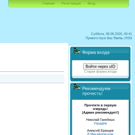
Главная
Регистрация
Вход
Суббота, 08.08.2026, 00:41
Приветствую Вас
Гость
|
RSS
Форма входа
Войти через uID
Старая форма входа
Рекомендуем
прочесть!
Прочтите в первую
очередь!
(Админ рекомендует!)
Николай Ганебных
Украдём
Алексей Еранцев
В Михайловском