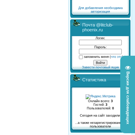
Для добавления необходима
авторизация
Почта @litclub-
phoenix.ru
Логин:
Пароль:
запомнить меня
(
что это
)
Завести почтовый ящик
Версия для слабовидящих
Статистика
Онлайн всего:
3
Гостей:
3
Пользователей:
0
Сегодня на сайт заходили:
...а также незарегистрированные
пользователи