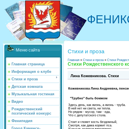
ФЕНИК
Меню сайта
Стихи и проза
Главная
»
Стихи и проза
»
Стихи Рождест
Стихи Рождественского ко
Главная страница
Информация о клубе
Лина Кожевникова. Стихи
Стихи и проза
Детская комната
Кожевникова Лина Андреевна, пенсио
Музыкальная гостиная
"Трубно" быть бомжом
Видео
Здесь день, как жизнь, а жизнь - труба.
В ней нет ни света, ни тепла.
Рождественский
Но рядом - мусор, там - еда,
поэтический конкурс
Что с депутатского стола.
Фенипедия
Стоит и гложет кость бездомный,
Смотря, как дама кормит пса.
Город Каменск-
И мысль родится вероломно: