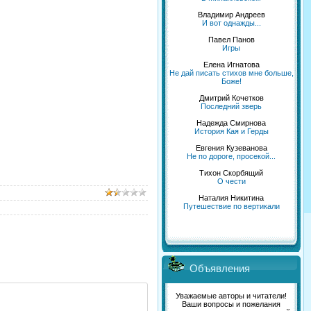
Владимир Андреев
И вот однажды...
Павел Панов
Игры
Елена Игнатова
Не дай писать стихов мне больше,
Боже!
Дмитрий Кочетков
Последний зверь
Надежда Смирнова
История Кая и Герды
Евгения Кузеванова
Не по дороге, просекой...
Тихон Скорбящий
О чести
Наталия Никитина
Путешествие по вертикали
Объявления
Уважаемые авторы и читатели!
Ваши вопросы и пожелания