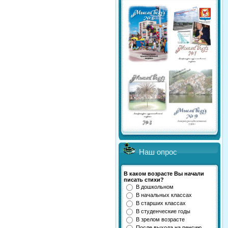
Наш опрос
В каком возрасте Вы начали
писать стихи?
В дошкольном
В начальных классах
В старших классах
В студенческие годы
В зрелом возрасте
После выхода на пенсию