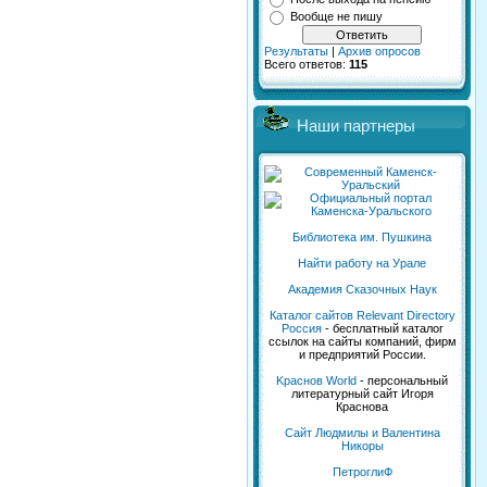
Вообще не пишу
Результаты
|
Архив опросов
Всего ответов:
115
Наши партнеры
Библиотека им. Пушкина
Найти работу на Урале
Академия Сказочных Наук
Каталог сайтов Relevant Directory
Россия
- бесплатный каталог
ссылок на сайты компаний, фирм
и предприятий России.
Kраснов World
- персональный
литературный сайт Игоря
Краснова
Сайт Людмилы и Валентина
Никоры
ПетроглиФ