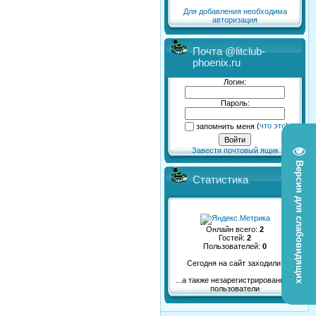
Для добавления необходима
авторизация
Почта @litclub-
phoenix.ru
Логин:
Пароль:
запомнить меня
(
что это
)
Завести почтовый ящик
Версия для слабовидящих
Статистика
Онлайн всего:
2
Гостей:
2
Пользователей:
0
Сегодня на сайт заходили:
...а также незарегистрированные
пользователи