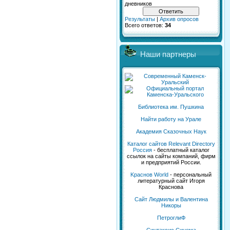
дневников
Результаты
|
Архив опросов
Всего ответов:
34
Наши партнеры
Библиотека им. Пушкина
Найти работу на Урале
Академия Сказочных Наук
Каталог сайтов Relevant Directory
Россия
- бесплатный каталог
ссылок на сайты компаний, фирм
и предприятий России.
Kраснов World
- персональный
литературный сайт Игоря
Краснова
Сайт Людмилы и Валентина
Никоры
ПетроглиФ