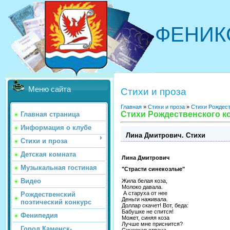
ФЕНИК
Меню сайта
Стихи и проза
Главная
»
Стихи и проза
»
Стихи Рождест
Стихи Рождественского ко
Главная страница
Информация о клубе
Лина Дмитрович. Стихи
Стихи и проза
Детская комната
Лина Дмитрович
Музыкальная гостиная
"Страсти синекозлые"
Видео
Жила белая коза,
Молоко давала.
А старуха от нее
Рождественский
Деньги наживала.
поэтический конкурс
Доллар скачет! Вот, беда:
Бабушке не спится!
Фенипедия
Может, синяя коза
Лучше мне приснится?
Город Каменск-
Синеокая страна