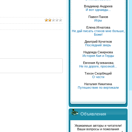
Владимир Андреев
И вот однажды...
Павел Панов
Игры
Елена Игнатова
Не дай писать стихов мне больше,
Боже!
Дмитрий Кочетков
Последний зверь
Надежда Смирнова
История Кая и Герды
Евгения Кузеванова
Не по дороге, просекой...
Тихон Скорбящий
О чести
Наталия Никитина
Путешествие по вертикали
Объявления
Уважаемые авторы и читатели!
Ваши вопросы и пожелания