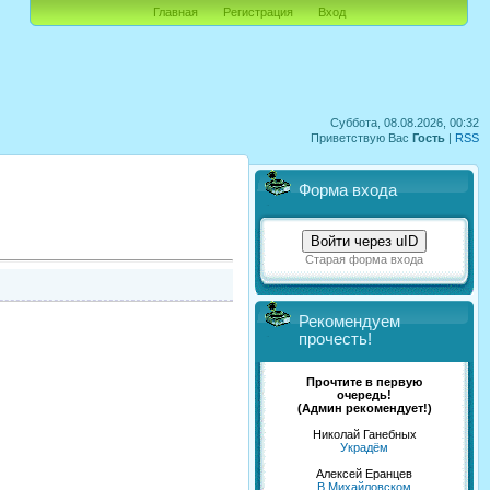
Главная
Регистрация
Вход
Суббота, 08.08.2026, 00:32
Приветствую Вас
Гость
|
RSS
Форма входа
Войти через uID
Старая форма входа
Рекомендуем
прочесть!
Прочтите в первую
очередь!
(Админ рекомендует!)
Николай Ганебных
Украдём
Алексей Еранцев
В Михайловском