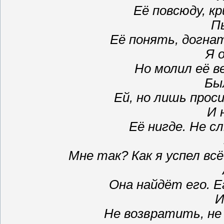
Её повсюду, к
П
Её понять, догна
Я 
Но молил её в
Бы
Ей, но лишь прос
И 
Её нигде. Не с
Мне так? Как я успел в
Она найдёт его. Е
И
Не возвратить, не