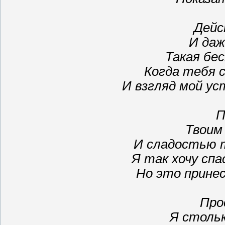
Дейс
И даж
Такая бес
Когда тебя 
И взгляд мой ус
П
Твоим
И сладостью т
Я так хочу сп
Но это принес
Про
Я стольк