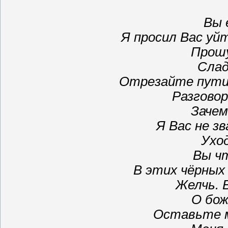
Вы 
Я просил Вас уйт
Прошу
Слад
Отрезайте пути.
Разгово
Зачем
Я Вас не з
Ухо
Вы ч
В этих чёрных
Желчь. В
О бож
Оставьте м