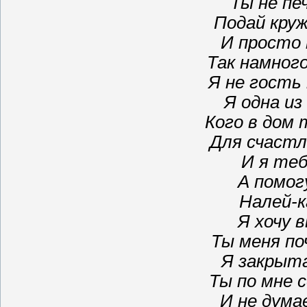
Ты не печ
Подай круж
И просто 
Так намног
Я не гость 
Я одна из
Кого в дом 
Для счастл
И я те
А помог
Налей-к
Я хочу 
Ты меня поч
Я закрытая
Ты по мне 
И не думае