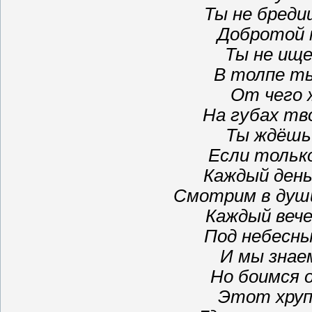
Ты не бреди
Добротой 
Ты не ищ
В толпе ты
От чего 
На губах тв
Ты ждёшь
Если только
Каждый день
Смотрим в души
Каждый веч
Под небесны
И мы знае
Но боимся 
Этот хруп