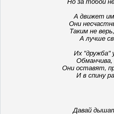
Но за тобой н
А движет им
Они несчастн
Таким не верь
А лучше св
Их "дружба" 
Обманчива,
Они оставят, п
И в спину р
Давай дышат