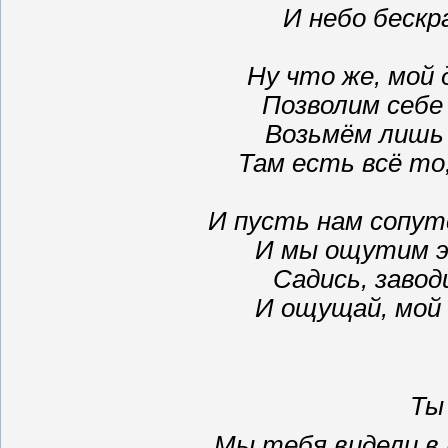
И небо бескр
Ну что же, мой 
Позволим себе
Возьмём лишь 
Там есть всё то,
И пусть нам сопут
И мы ощутим э
Садись, завод
И ощущай, мой 
Ты
Мы тебя видели в