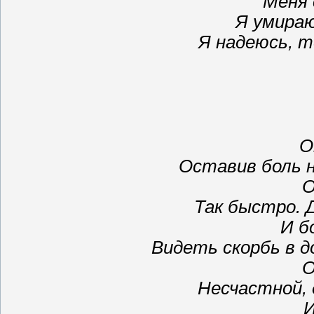
Меня 
Я умираю
Я надеюсь, 
О
Оставив боль н
О
Так быстро. Д
И б
Видеть скорбь в д
О
Несчастной, 
И