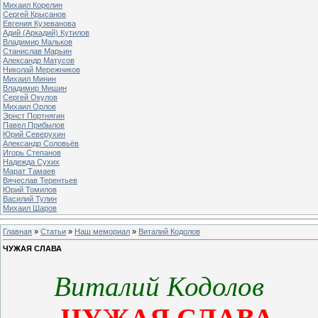
Михаил Корелин
Сергей Крысанов
Евгения Кузеванова
Адий (Аркадий) Кутилов
Владимир Мальков
Станислав Марьин
Александр Матусов
Николай Мережников
Михаил Минин
Владимир Мишин
Сергей Окулов
Михаил Орлов
Эрнст Портнягин
Павел Прибылов
Юрий Северухин
Александр Соловьёв
Игорь Степанов
Надежда Сухих
Марат Тамаев
Вячеслав Терентьев
Юрий Томилов
Василий Тулин
Михаил Шаров
Главная
»
Статьи
»
Наш мемориал
»
Виталий Кодолов
ЧУЖАЯ СЛАВА
Виталий Кодолов