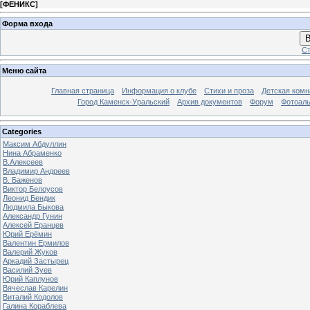
[
ФЕНИКС
]
Форма входа
В
Ст
Меню сайта
Главная страница
Информация о клубе
Стихи и проза
Детская комн
Город Каменск-Уральский
Архив документов
Форум
Фотоал
Categories
Максим Абдуллин
Нина Абраменко
В.Алексеев
Владимир Андреев
В. Баженов
Виктор Белоусов
Леонид Бендик
Людмила Быкова
Александр Гунин
Алексей Еранцев
Юрий Ерёмин
Валентин Ермилов
Валерий Жуков
Аркадий Застырец
Василий Зуев
Юрий Каплунов
Вячеслав Карелин
Виталий Кодолов
Галина Кораблева