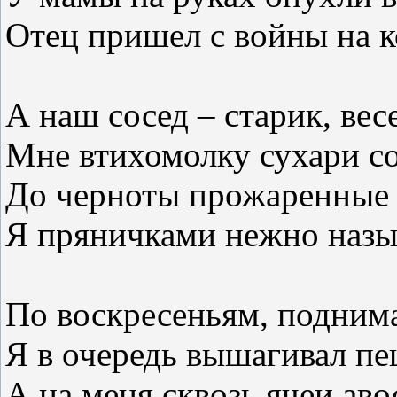
Отец пришел с войны на к
А наш сосед – старик, вес
Мне втихомолку сухари со
До черноты прожаренные
Я пряничками нежно назы
По воскресеньям, поднима
Я в очередь вышагивал пе
А на меня сквозь ячеи аво