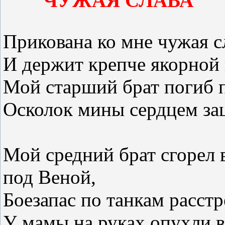
ЧУЖАЯ СЛАВА
Прикована ко мне чужая с
И держит крепче якорной 
Мой старший брат погиб п
Осколок мины сердцем за
Мой средний брат сгорел 
под Веной,
Боезапас по танкам расстр
У мамы на руках опухли 