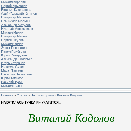
Михаил Корелин
Сергей Крысанов
Евгения Кузеванова
Адий (Аркадий) Кутилов
Владимир Мальков
Станислав Марьин
Александр Матусов
Николай Мережников
Михаил Минин
Владимир Мишин
Сергей Окулов
Михаил Орлов
Эрнст Портнягин
Павел Прибылов
Юрий Северухин
Александр Соловьёв
Игорь Степанов
Надежда Сухих
Марат Тамаев
Вячеслав Терентьев
Юрий Томилов
Василий Тулин
Михаил Шаров
Главная
»
Статьи
»
Наш мемориал
»
Виталий Кодолов
НАКАТИЛАСЬ ТУЧКА И - УКАТИТСЯ...
Виталий Кодолов