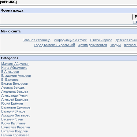
[
ФЕНИКС
]
Форма входа
В
Ст
Меню сайта
Главная страница
Информация о клубе
Стихи и проза
Детская комн
Город Каменск-Уральский
Архив документов
Форум
Фотоал
Categories
Максим Абдуллин
Нина Абраменко
В.Алексеев
Владимир Андреев
В. Баженов
Виктор Белоусов
Леонид Бендик
Людмила Быкова
Александр Гунин
Алексей Еранцев
Юрий Ерёмин
Валентин Ермилов
Валерий Жуков
Аркадий Застырец
Василий Зуев
Юрий Каплунов
Вячеслав Карелин
Виталий Кодолов
Галина Кораблева