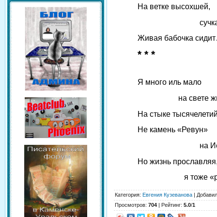
На ветке высохшей,
сучкасто
Живая бабочка сиди
* * *
Я много иль мало
на свете жив
На стыке тысячелет
Не камень «Ревун»
на Исет
Но жизнь прославляя
я тоже «ре
Категория
:
Евгения Кузеванова
|
Добави
Просмотров
:
704
|
Рейтинг
:
5.0
/
1