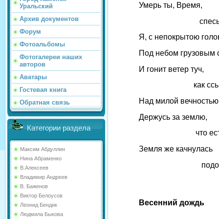
Умерь ты, Время,
Уральский
Архив документов
спесь св
Форум
Я, с непокрытою голо
Фотоальбомы
Под небом грузовым
Фотогалереи наших
авторов
И гонит ветер туч,
Аватары
как ссыль
Гостевая книга
Над милой вечность
Обратная связь
Держусь за землю,
Категории раздела
что есть с
Земля же качнулась
Максим Абдуллин
Нина Абраменко
подо мн
В.Алексеев
Владимир Андреев
В. Баженов
Виктор Белоусов
Весенний дождь
Леонид Бендик
Людмила Быкова