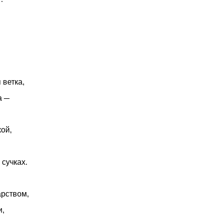
ка,
а ─
й,
ках.
твом,
и,