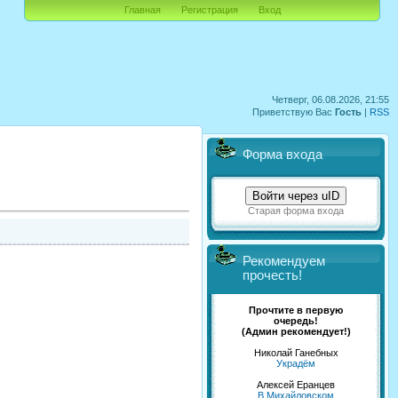
Главная
Регистрация
Вход
Четверг, 06.08.2026, 21:55
Приветствую Вас
Гость
|
RSS
Форма входа
Войти через uID
Старая форма входа
Рекомендуем
прочесть!
Прочтите в первую
очередь!
(Админ рекомендует!)
Николай Ганебных
Украдём
Алексей Еранцев
В Михайловском