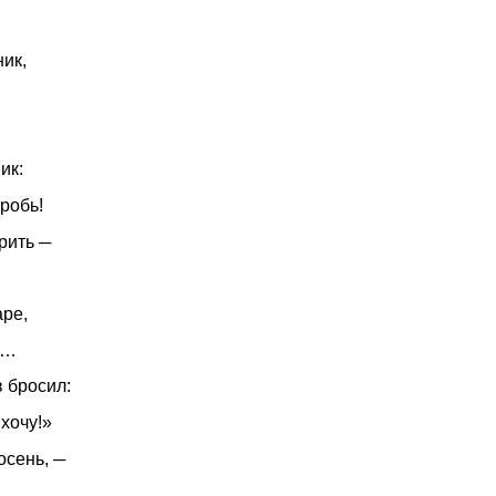
к,
к:
гробь!
рить ─
аре,
 …
 бросил:
 хочу!»
осень, ─
…