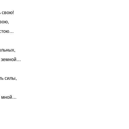
ою!
вою,
 стою…
ных,
ю земной…
илы,
ой…