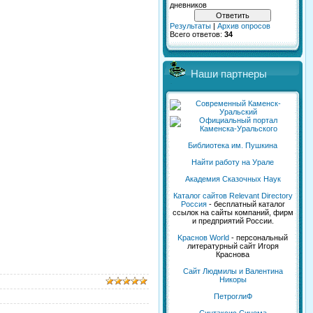
дневников
Результаты
|
Архив опросов
Всего ответов:
34
Наши партнеры
Библиотека им. Пушкина
Найти работу на Урале
Академия Сказочных Наук
Каталог сайтов Relevant Directory
Россия
- бесплатный каталог
ссылок на сайты компаний, фирм
и предприятий России.
Kраснов World
- персональный
литературный сайт Игоря
Краснова
Сайт Людмилы и Валентина
Никоры
ПетроглиФ