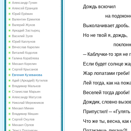
Александр Гунин
Дождь вскочил
Алексей Еранцев
Юрий Ерёмин
на подоконни
Валентин Ермилов
Валерий Жуков
Выколачивает дробь.
Аркадий Застырец
Но не твой я, дождь,
Василий Зуев
Юрий Каплунов
поклонни
Вячеслав Карелин
Виталий Кодолов
─ Каблучки-то зря не 
Галина Кораблева
Если будет солнце жа
Михаил Корелин
Сергей Крысанов
Жар лопатами греби!
Евгения Кузеванова
Адий (Аркадий) Кутилов
Лей тогда, как на пож
Владимир Мальков
Станислав Марьин
Веселей тогда дроби!
Александр Матусов
Дождик, словно вызов
Николай Мережников
Михаил Минин
Припустил! ─ «Гулять
Владимир Мишин
Сергей Окулов
Что же ты, весна, как 
Михаил Орлов
Потакаешь лихачу?! 
Эрнст Портнягин