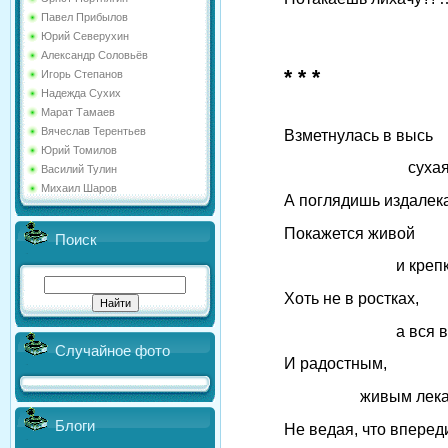
Павел Прибылов
Юрий Северухин
Александр Соловьёв
* * *
Игорь Степанов
Надежда Сухих
Марат Тамаев
Вячеслав Терентьев
Взметнулась в высь
Юрий Томилов
сухая вет
Василий Тулин
Михаил Шаров
А поглядишь издалек
Покажется живой
Поиск
и крепко
Хоть не в ростках,
а вся в суч
Случайное фото
И радостным,
живым лекарс
Блоги
Не ведая, что вперед