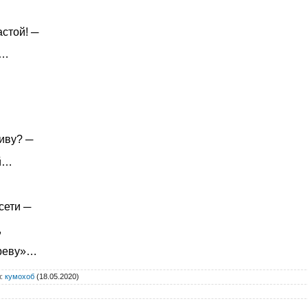
й! ─
т…
у? ─
ий…
и ─
,
ву»…
л
:
кумохоб
(18.05.2020)