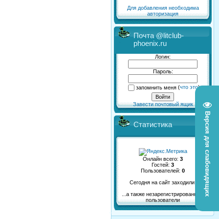
Для добавления необходима
авторизация
Почта @litclub-
phoenix.ru
Логин:
Пароль:
запомнить меня
(
что это
)
Завести почтовый ящик
Версия для слабовидящих
Статистика
Онлайн всего:
3
Гостей:
3
Пользователей:
0
Сегодня на сайт заходили:
...а также незарегистрированные
пользователи