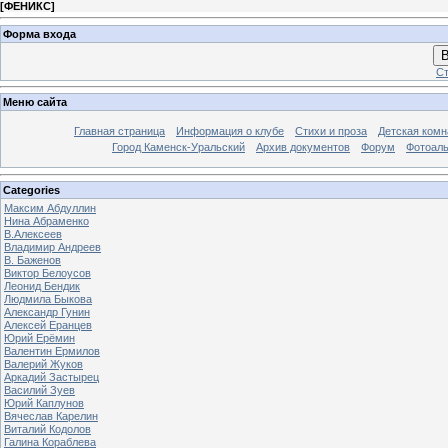
[
ФЕНИКС
]
Форма входа
В
Ст
Меню сайта
Главная страница
Информация о клубе
Стихи и проза
Детская комн
Город Каменск-Уральский
Архив документов
Форум
Фотоал
Categories
Максим Абдуллин
Нина Абраменко
В.Алексеев
Владимир Андреев
В. Баженов
Виктор Белоусов
Леонид Бендик
Людмила Быкова
Александр Гунин
Алексей Еранцев
Юрий Ерёмин
Валентин Ермилов
Валерий Жуков
Аркадий Застырец
Василий Зуев
Юрий Каплунов
Вячеслав Карелин
Виталий Кодолов
Галина Кораблева