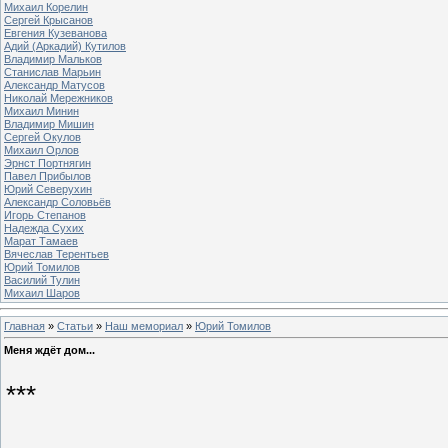
Михаил Корелин
Сергей Крысанов
Евгения Кузеванова
Адий (Аркадий) Кутилов
Владимир Мальков
Станислав Марьин
Александр Матусов
Николай Мережников
Михаил Минин
Владимир Мишин
Сергей Окулов
Михаил Орлов
Эрнст Портнягин
Павел Прибылов
Юрий Северухин
Александр Соловьёв
Игорь Степанов
Надежда Сухих
Марат Тамаев
Вячеслав Терентьев
Юрий Томилов
Василий Тулин
Михаил Шаров
Главная
»
Статьи
»
Наш мемориал
»
Юрий Томилов
Меня ждёт дом...
***