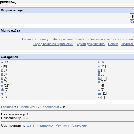
[
ФЕНИКС
]
Форма входа
В
Ст
Меню сайта
Главная страница
Информация о клубе
Стихи и проза
Детская комн
Город Каменск-Уральский
Архив документов
Форум
Фотоал
Categories
а
[14]
б
[10]
г
[6]
д
[11]
ё
[0]
ж
[1]
и
[8]
й
[0]
л
[6]
м
[17]
о
[9]
п
[22]
с
[21]
т
[6]
ф
[5]
х
[2]
ч
[4]
ш
[11]
э
[0]
ю
[1]
Главная
»
Онлайн игры
»
Персоналии
» ж
В категории игр
:
1
Показано игр
:
1-1
Сортировать по
:
Дате
·
Названию
·
Рейтингу
·
Запускам