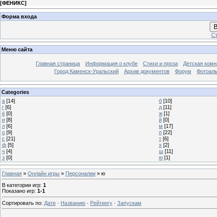
[
ФЕНИКС
]
Форма входа
В
Ст
Меню сайта
Главная страница
Информация о клубе
Стихи и проза
Детская комн
Город Каменск-Уральский
Архив документов
Форум
Фотоал
Categories
а
[14]
б
[10]
г
[6]
д
[11]
ё
[0]
ж
[1]
и
[8]
й
[0]
л
[6]
м
[17]
о
[9]
п
[22]
с
[21]
т
[6]
ф
[5]
х
[2]
ч
[4]
ш
[11]
э
[0]
ю
[1]
Главная
»
Онлайн игры
»
Персоналии
» ю
В категории игр
:
1
Показано игр
:
1-1
Сортировать по
:
Дате
·
Названию
·
Рейтингу
·
Запускам