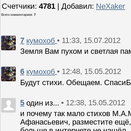
Счетчики
:
4781
|
Добавил
:
NeXaker
Всего комментариев
:
7
7
• 11:33, 15.07.2012
кумохоб
Земля Вам пухом и светлая па
6
• 12:48, 15.05.2012
кумохоб
Будут стихи. Обещаем. СпасиБо
5
• 12:38, 15.05.2012
один из...
и почему так мало стихов М.А
Афанасьевич, разместите ещё, 
больше в интернете не нашёл.