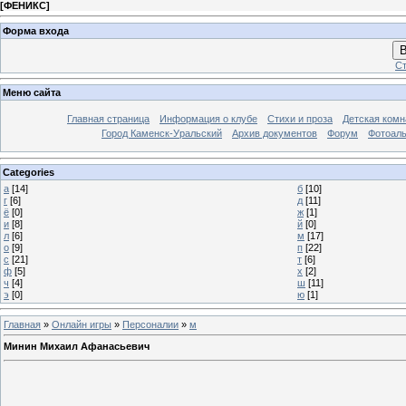
[
ФЕНИКС
]
Форма входа
В
Ст
Меню сайта
Главная страница
Информация о клубе
Стихи и проза
Детская комн
Город Каменск-Уральский
Архив документов
Форум
Фотоал
Categories
а
[14]
б
[10]
г
[6]
д
[11]
ё
[0]
ж
[1]
и
[8]
й
[0]
л
[6]
м
[17]
о
[9]
п
[22]
с
[21]
т
[6]
ф
[5]
х
[2]
ч
[4]
ш
[11]
э
[0]
ю
[1]
Главная
»
Онлайн игры
»
Персоналии
»
м
Минин Михаил Афанасьевич