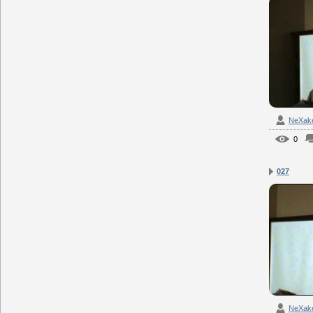
NeXak
0
027
NeXak