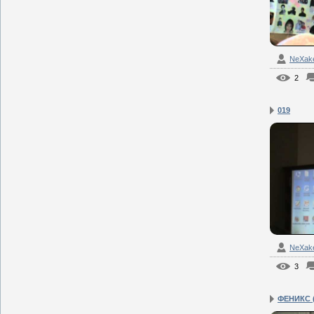
NeXak
2
019
NeXak
3
ФЕНИКС 