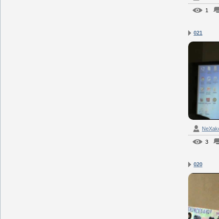
1
021
NeXak
3
020