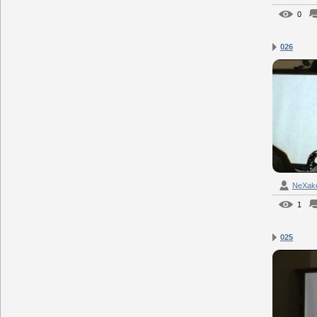
0
026
NeXak
1
025