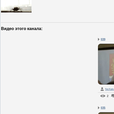
Видео этого канала
:
039
NeXak
2
035