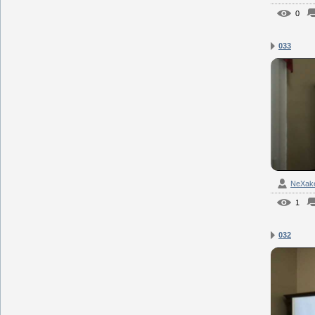
0
033
NeXak
1
032