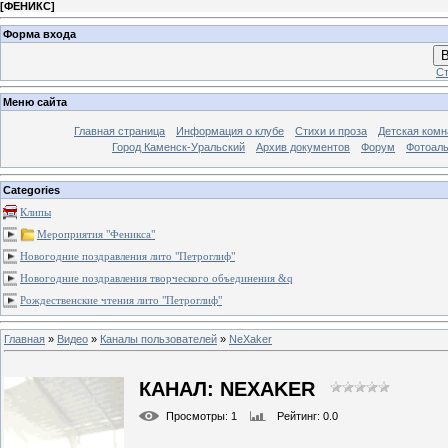
[
ФЕНИКС
]
Форма входа
В
Ст
Меню сайта
Главная страница
Информация о клубе
Стихи и проза
Детская комн
Город Каменск-Уральский
Архив документов
Форум
Фотоал
Categories
Клипы
Мероприятия "Феникса"
Новогодние поздравления лито "Петроглиф"
Новогодние поздравления творческого объединения &q
Рождественские чтения лито "Петроглиф"
Главная
»
Видео
»
Каналы пользователей
»
NeXaker
КАНАЛ: NEXAKER
Просмотры
: 1
Рейтинг
: 0.0