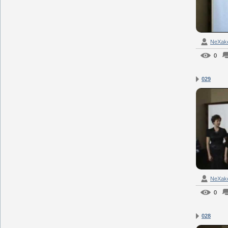
NeXak
0
029
NeXak
0
028