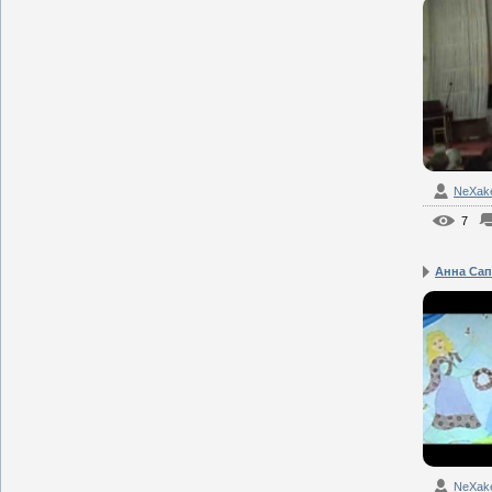
NeXak
7
Анна Сапо
NeXak