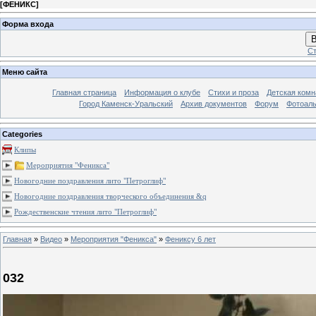
[
ФЕНИКС
]
Форма входа
В
Ст
Меню сайта
Главная страница
Информация о клубе
Стихи и проза
Детская комн
Город Каменск-Уральский
Архив документов
Форум
Фотоал
Categories
Клипы
Мероприятия "Феникса"
Новогодние поздравления лито "Петроглиф"
Новогодние поздравления творческого объединения &q
Рождественские чтения лито "Петроглиф"
Главная
»
Видео
»
Мероприятия "Феникса"
»
Фениксу 6 лет
032