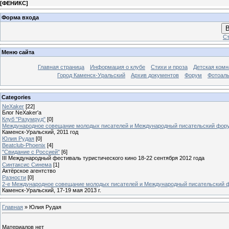
[
ФЕНИКС
]
Форма входа
В
Ст
Меню сайта
Главная страница
Информация о клубе
Стихи и проза
Детская комн
Город Каменск-Уральский
Архив документов
Форум
Фотоал
Categories
NeXaker
[22]
Блог NeXaker'a
Клуб "Разумруд"
[0]
Международное совещание молодых писателей и Международный писательский фор
Каменск-Уральский, 2011 год
Юлия Рудая
[0]
Beatclub-Phoenix
[4]
"Свидание с Россией"
[6]
III Международный фестиваль туристического кино 18-22 сентября 2012 года
Синтаксис Синема
[1]
Актёрское агентство
Разности
[0]
2-е Международное совещание молодых писателей и Международный писательский 
Каменск-Уральский, 17-19 мая 2013 г.
Главная
»
Юлия Рудая
Материалов нет