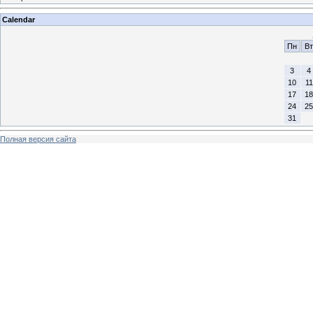
Calendar
Пн
Вт
3
4
10
11
17
18
24
25
31
Полная версия сайта