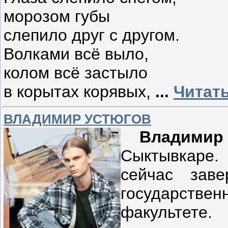
морозом губы
слепило друг с другом.
Волками всё выло,
колом всё застыло
в корытах корявых,
...
Читат
ВЛАДИМИР УСТЮГОВ
Владимир
Сыктывкаре. 
сейчас зав
государствен
факультете.