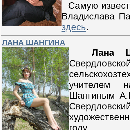
Самую известн
Владислава Па
здесь
.
ЛАНА ШАНГИНА
Лана Ш
Свердловской
сельскохоз
учителем н
Шангиным А.В
Свердловск
художественн
году