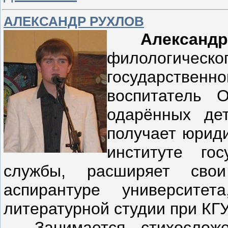
АЛЕКСАНДР РУХЛОВ
Александ
филологичес
государстве
воспитатель О
одарённых де
получает юриди
институте го
службы, расширяет сво
аспирантуре университе
литературной студии при КГУ
Занимается стихосложе