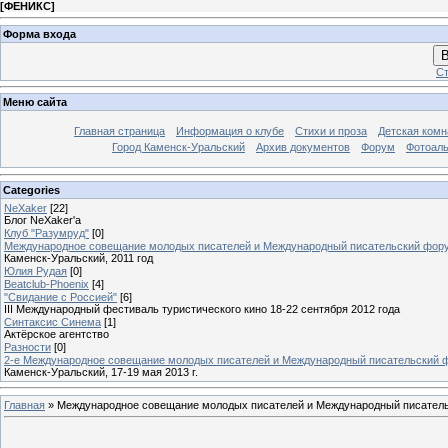
[
ФЕНИКС
]
Форма входа
В
Ст
Меню сайта
Главная страница
Информация о клубе
Стихи и проза
Детская комн
Город Каменск-Уральский
Архив документов
Форум
Фотоал
Categories
NeXaker
[22]
Блог NeXaker'a
Клуб "Разумруд"
[0]
Международное совещание молодых писателей и Международный писательский фор
Каменск-Уральский, 2011 год
Юлия Рудая
[0]
Beatclub-Phoenix
[4]
"Свидание с Россией"
[6]
III Международный фестиваль туристического кино 18-22 сентября 2012 года
Синтаксис Синема
[1]
Актёрское агентство
Разности
[0]
2-е Международное совещание молодых писателей и Международный писательский 
Каменск-Уральский, 17-19 мая 2013 г.
Главная
»
Международное совещание молодых писателей и Международный писател