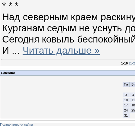
* * *
Над северным краем раскину
Курганам седым не уснуть до 
Сегодня ковыль беспокойный 
И
...
Читать дальше »
1-10
11-
Calendar
Пн
Вт
3
4
10
11
17
18
24
25
31
Полная версия сайта