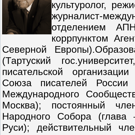
культуролог, реж
журналист-меж
отделением АПН
коррпунктом Аге
Северной Европы).Образов
(Тартуский гос.университе
писательской организации
Союза писателей России
Международного Сообщест
Москва); постоянный чле
Народного Собора (глава
Руси); действительный чл