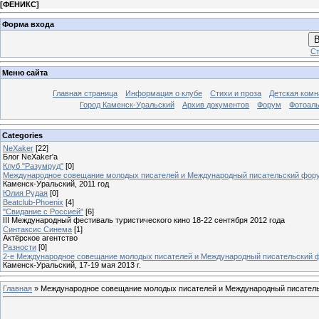
[
ФЕНИКС
]
Форма входа
В
Ст
Меню сайта
Главная страница
Информация о клубе
Стихи и проза
Детская комн
Город Каменск-Уральский
Архив документов
Форум
Фотоал
Categories
NeXaker
[22]
Блог NeXaker'a
Клуб "Разумруд"
[0]
Международное совещание молодых писателей и Международный писательский фор
Каменск-Уральский, 2011 год
Юлия Рудая
[0]
Beatclub-Phoenix
[4]
"Свидание с Россией"
[6]
III Международный фестиваль туристического кино 18-22 сентября 2012 года
Синтаксис Синема
[1]
Актёрское агентство
Разности
[0]
2-е Международное совещание молодых писателей и Международный писательский 
Каменск-Уральский, 17-19 мая 2013 г.
Главная
»
Международное совещание молодых писателей и Международный писател