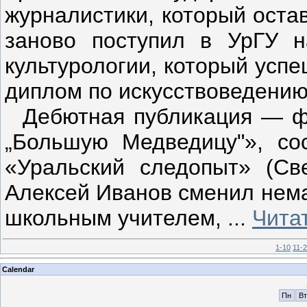
журналистики, который оста
заново поступил в УрГУ н
культурологии, который успе
диплом по искусствоведению
Дебютная публикация — фа
„Большую Медведицу"», со
«Уральский следопыт» (Св
Алексей Иванов сменил нема
школьным учителем,
...
Чита
1-10
11-
Calendar
Пн
Вт