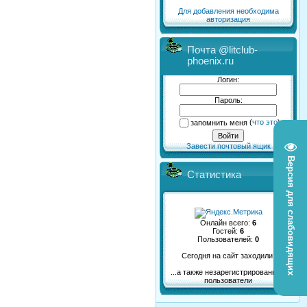
Для добавления необходима
авторизация
Почта @litclub-
phoenix.ru
Логин:
Пароль:
запомнить меня
(
что это
)
Завести почтовый ящик
Версия для слабовидящих
Статистика
Онлайн всего:
6
Гостей:
6
Пользователей:
0
Сегодня на сайт заходили:
...а также незарегистрированные
пользователи