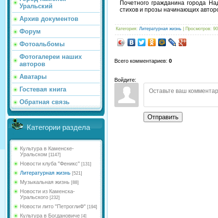
Почетного гражданина города На
Уральский
стихов и прозы начинающих авторо
Архив документов
Категория
:
Литературная жизнь
|
Просмотров
: 90
Форум
Фотоальбомы
Фотогалереи наших
Всего комментариев
:
0
авторов
Аватары
Войдите:
Гостевая книга
Обратная связь
Отправить
Категории раздела
Культура в Каменске-
Уральском
[1147]
Новости клуба "Феникс"
[131]
Литературная жизнь
[521]
Музыкальная жизнь
[88]
Новости из Каменска-
Уральского
[232]
Новости лито "ПетроглиФ"
[194]
Культура в Богдановиче
[4]