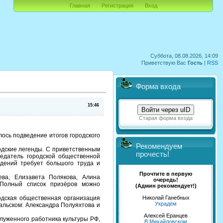
Главная
Регистрация
Вход
Суббота, 08.08.2026, 14:09
Приветствую Вас
Гость
|
RSS
Форма входа
15:46
Войти через uID
Старая форма входа
лось подведение итогов городского
Рекомендуем
родские легенды. С приветственным
прочесть!
едатель городской общественной
едений требует большого труда и
Прочтите в первую
ева, Елизавета Полякова, Алина
очередь!
 Полный список призёров можно
(Админ рекомендует!)
Николай Ганебных
дская общественная организация
Украдём
альском: Александра Полуяхтова и
Алексей Еранцев
луженного работника культуры РФ,
В Михайловском