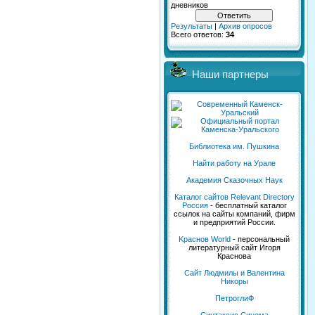
дневников
Результаты
|
Архив опросов
Всего ответов:
34
Наши партнеры
Библиотека им. Пушкина
Найти работу на Урале
Академия Сказочных Наук
Каталог сайтов Relevant Directory
Россия
- бесплатный каталог
ссылок на сайты компаний, фирм
и предприятий России.
Kраснов World
- персональный
литературный сайт Игоря
Краснова
Сайт Людмилы и Валентина
Никоры
ПетроглиФ