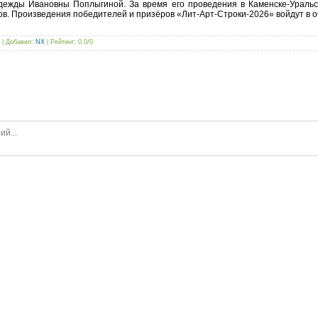
дежды Ивановны Поплыгиной. За время его проведения в Каменске-Уральс
в. Произведения победителей и призёров «Лит-Арт-Строки-2026» войдут в о
 |
Добавил
:
NX
|
Рейтинг
:
0.0
/
0