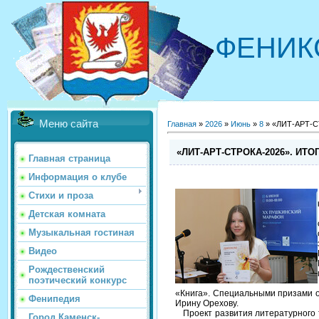
ФЕНИК
Меню сайта
Главная
»
2026
»
Июнь
»
8
» «ЛИТ-АРТ-С
«ЛИТ-АРТ-СТРОКА-2026». ИТО
Главная страница
Информация о клубе
Стихи и проза
Детская комната
Музыкальная гостиная
Видео
Рождественский
поэтический конкурс
«Книга». Специальными призами о
Фенипедия
Ирину Орехову.
Проект развития литературного т
Город Каменск-