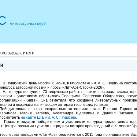
С
литературный клуб
ТРОКА-2026». ИТОГИ
ГИ
В Пушкинский день России, 6 июня, в библиотеке им. А. С. Пушкина состоя
конкурса авторской поэзии и прозы «Лит-Арт-Строка-2026».
На конкурс поступило 73 творческие работы – стихи, рассказы, сказки, го
словом к участникам обратилась Серафима Сергеевна Обогрелова, предс
организации «Книга». Она отметила, что создание литературных произв
знаний и пожелала начинающим авторам творческих успехов.
Победителями в своих возрастных категориях стали Евгения Горноста
Каримова, Мария Нагаева, Александра Щепелина и Даниил Лиханов.
посмотреть
на сайте ЦГБ им. А. С. Пушкина
.
Призы и подарки победителям и участникам конкурса предоставила горо
т Центра развития туризма наградили авторов произведений о Каменске-Ур
ворчества молодёжи «Лит-Арт» реализуется с 2011 года по инициативе Зас