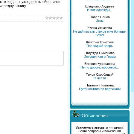
ком издано уже десять сборников
чередную книгу.
Владимир Андреев
И вот однажды...
Павел Панов
Игры
Елена Игнатова
Не дай писать стихов мне больше,
Боже!
Дмитрий Кочетков
Последний зверь
Надежда Смирнова
История Кая и Герды
Евгения Кузеванова
Не по дороге, просекой...
Тихон Скорбящий
О чести
Наталия Никитина
Путешествие по вертикали
Объявления
Уважаемые авторы и читатели!
Ваши вопросы и пожелания