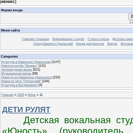
[
ФЕНИКС
]
Форма входа
В
Ст
Меню сайта
Главная страница
Информация о клубе
Стихи и проза
Детская комн
Город Каменск-Уральский
Архив документов
Форум
Фотоал
Categories
Культура в Каменске-Уральском
[1147]
Новости клуба "Феникс"
[131]
Литературная жизнь
[521]
Музыкальная жизнь
[88]
Новости из Каменска-Уральского
[232]
Новости лито "ПетроглиФ"
[194]
Культура в Богдановиче
[4]
Главная
»
2009
»
Июнь
»
11
ДЕТИ РУЛЯТ
Детская вокальная студи
«Юность» (руководитель