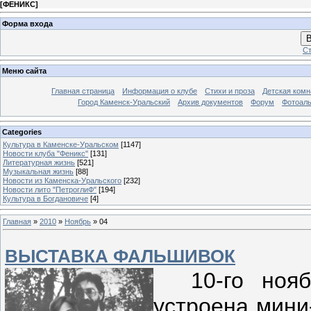
[
ФЕНИКС
]
Форма входа
В
Ст
Меню сайта
Главная страница
Информация о клубе
Стихи и проза
Детская комн
Город Каменск-Уральский
Архив документов
Форум
Фотоал
Categories
Культура в Каменске-Уральском
[1147]
Новости клуба "Феникс"
[131]
Литературная жизнь
[521]
Музыкальная жизнь
[88]
Новости из Каменска-Уральского
[232]
Новости лито "ПетроглиФ"
[194]
Культура в Богдановиче
[4]
Главная
»
2010
»
Ноябрь
»
04
ВЫСТАВКА ФАЛЬШИВОК
10-го ноябр
устроена мини