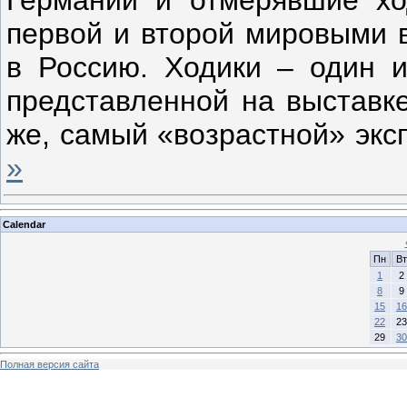
первой и второй мировыми 
в Россию. Ходики – один и
представленной на выставке
же, самый «возрастной» экс
»
Calendar
Пн
Вт
1
2
8
9
15
16
22
23
29
30
Полная версия сайта