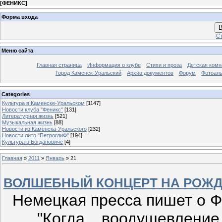
[
ФЕНИКС
]
Форма входа
В
Ст
Меню сайта
Главная страница
Информация о клубе
Стихи и проза
Детская комн
Город Каменск-Уральский
Архив документов
Форум
Фотоал
Categories
Культура в Каменске-Уральском
[1147]
Новости клуба "Феникс"
[131]
Литературная жизнь
[521]
Музыкальная жизнь
[88]
Новости из Каменска-Уральского
[232]
Новости лито "ПетроглиФ"
[194]
Культура в Богдановиче
[4]
Главная
»
2011
»
Январь
»
21
ВОЛШЕБНЫЙ КОНЦЕРТ НА РОЖД
Немецкая пресса пишет о Ф
"Когда воодушевление