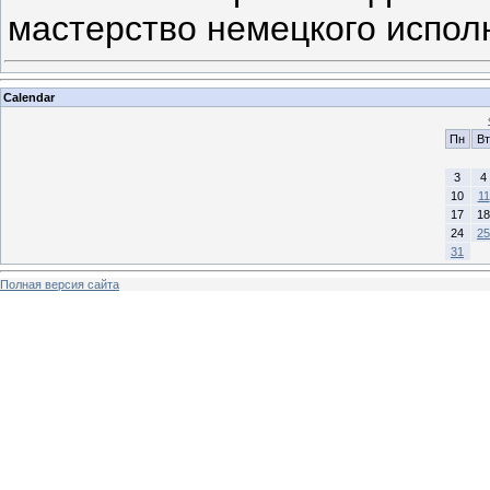
мастерство немецкого испол
Calendar
Пн
Вт
3
4
10
11
17
18
24
25
31
Полная версия сайта