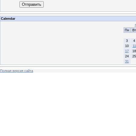
Отправить
Calendar
Пн
Вт
3
4
10
11
17
18
24
25
31
Полная версия сайта