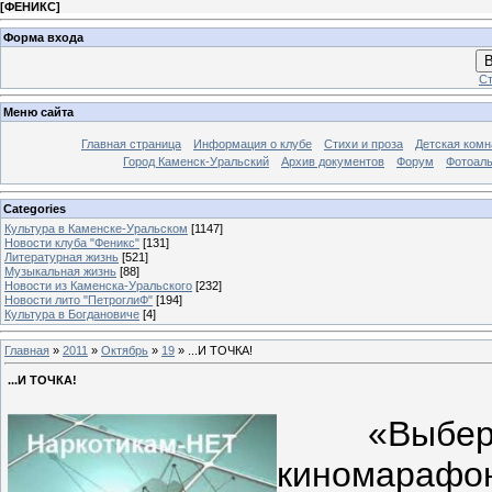
[
ФЕНИКС
]
Форма входа
В
Ст
Меню сайта
Главная страница
Информация о клубе
Стихи и проза
Детская комн
Город Каменск-Уральский
Архив документов
Форум
Фотоал
Categories
Культура в Каменске-Уральском
[1147]
Новости клуба "Феникс"
[131]
Литературная жизнь
[521]
Музыкальная жизнь
[88]
Новости из Каменска-Уральского
[232]
Новости лито "ПетроглиФ"
[194]
Культура в Богдановиче
[4]
Главная
»
2011
»
Октябрь
»
19
» ...И ТОЧКА!
...И ТОЧКА!
«Выбери 
киномараф