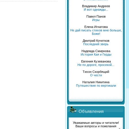
Владимир Андреев
И вот однажды...
Павел Панов
Игры
Елена Игнатова
Не дай писать стихов мне больше,
Боже!
Дмитрий Кочетков
Последний зверь
Надежда Смирнова
История Кая и Герды
Евгения Кузеванова
Не по дороге, просекой...
Тихон Скорбящий
О чести
Наталия Никитина
Путешествие по вертикали
Объявления
Уважаемые авторы и читатели!
Ваши вопросы и пожелания