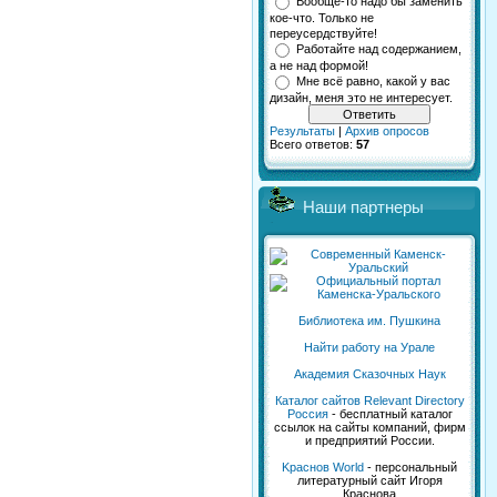
Вообще-то надо бы заменить
кое-что. Только не
переусердствуйте!
Работайте над содержанием,
а не над формой!
Мне всё равно, какой у вас
дизайн, меня это не интересует.
Результаты
|
Архив опросов
Всего ответов:
57
Наши партнеры
Библиотека им. Пушкина
Найти работу на Урале
Академия Сказочных Наук
Каталог сайтов Relevant Directory
Россия
- бесплатный каталог
ссылок на сайты компаний, фирм
и предприятий России.
Kраснов World
- персональный
литературный сайт Игоря
Краснова