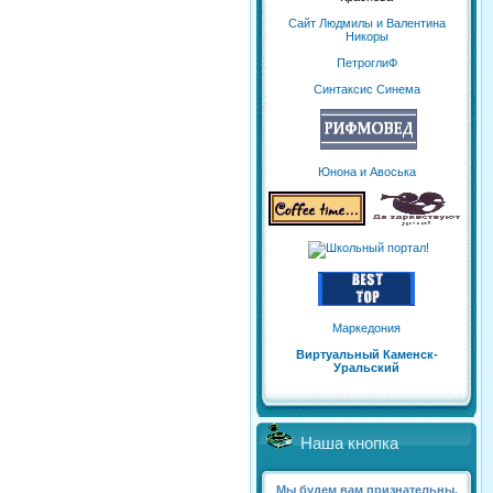
Сайт Людмилы и Валентина
Никоры
ПетроглиФ
Синтаксис Синема
Юнона и Авоська
Маркедония
Виртуальный Каменск-
Уральский
Наша кнопка
Мы будем вам признательны,