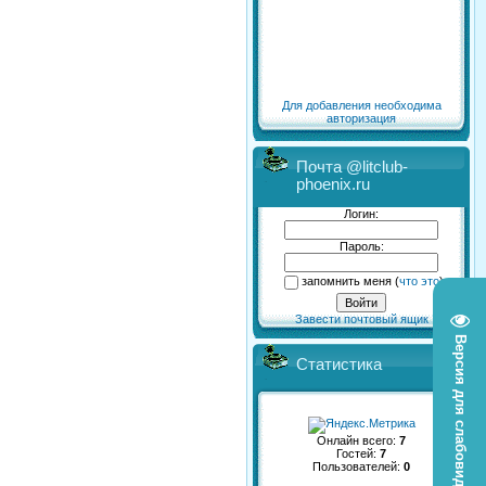
Для добавления необходима
авторизация
Почта @litclub-
phoenix.ru
Логин:
Пароль:
запомнить меня
(
что это
)
Завести почтовый ящик
Версия для слабовидящих
Статистика
Онлайн всего:
7
Гостей:
7
Пользователей:
0