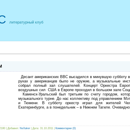
С
литературный клуб
М
Десант американских ВВС высадился в минувшую субботу в 
руках у американцев было не оружие, а музыкальные ин
собрал полный зал слушателей. Концерт Оркестра Европ
воздушных сил США в Европе проходил в большом зале Соци
Каменск-Уральский был третьим по счету городом, кото
музыкального турне. До нас коллективу под управлением Мэ
и Тюмени. В субботу оркестр играл для жителей Чел
Екатеринбурге, а в понедельник – в Нижнем Тагиле. Очевидно
2180 | Добавил:
NeXaker
| Дата:
31.10.2011
|
Комментарии (0)