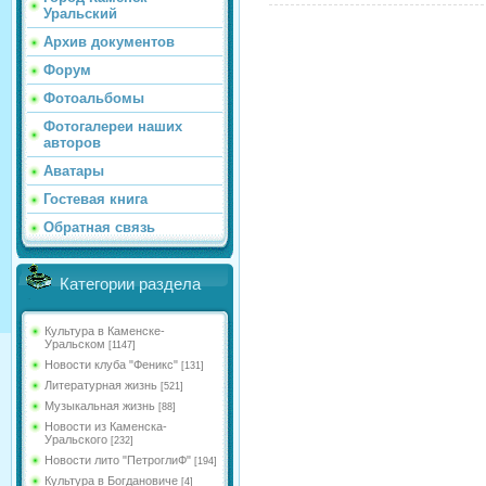
Уральский
Архив документов
Форум
Фотоальбомы
Фотогалереи наших
авторов
Аватары
Гостевая книга
Обратная связь
Категории раздела
Культура в Каменске-
Уральском
[1147]
Новости клуба "Феникс"
[131]
Литературная жизнь
[521]
Музыкальная жизнь
[88]
Новости из Каменска-
Уральского
[232]
Новости лито "ПетроглиФ"
[194]
Культура в Богдановиче
[4]