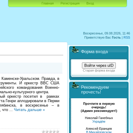
Главная
Регистрация
Вход
Воскресенье, 09.08.2026, 11:46
Приветствую Вас
Гость
|
RSS
Форма входа
Войти через uID
Старая форма входа
Каменске-Уральском. Правда, в
струменты. И оркестр ВВС США
Рекомендуем
ейского командования Военно-
ально-культурного центра.
прочесть!
рый оркестр посетил в рамках
тта Генри аплодировали в Перми
Прочтите в первую
ябинска, в воскресенье – в
очередь!
, что
...
Читать дальше »
(Админ рекомендует!)
Николай Ганебных
Украдём
Алексей Еранцев
В Михайловском