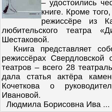
– удостоились че
книге. Кроме того
режиссёре из Ка
любительского театра «
Шестаковой.
Книга представляет собо
режиссёрах Свердловской о
театров – всего 28 театрал
дала статья актёра камен
Кочеткова о руководите
Ивановой.
Людмила Борисовна Ива
...