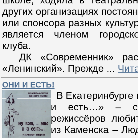
других организациях постоя
или спонсора разных культу
является членом городск
клуба.
ДК «Современник» расп
«Ленинский». Прежде
...
Чит
ОНИ И ЕСТЬ!
В Екатеринбурге в
и есть…» – сбо
режиссёров любит
из Каменска – Лю