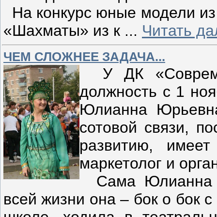
На конкурс юные модели из
«Шахматы» из к
...
Читать да
ЧЕМ СЛОЖНЕЕ ЗАДАЧА...
У ДК «Современ
должность с 1 но
Юлианна Юрьевна
сотовой связи, п
развитию, имеет
маркетолог и орга
Сама Юлианна Юр
всей жизни она – бок о бок 
школе, ходила в театраль