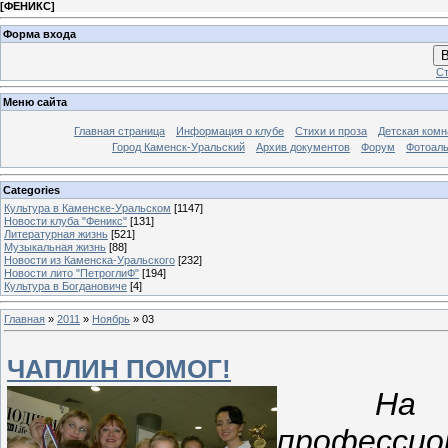
[
ФЕНИКС
]
Форма входа
В
Ст
Меню сайта
Главная страница
Информация о клубе
Стихи и проза
Детская комн
Город Каменск-Уральский
Архив документов
Форум
Фотоал
Categories
Культура в Каменске-Уральском
[1147]
Новости клуба "Феникс"
[131]
Литературная жизнь
[521]
Музыкальная жизнь
[88]
Новости из Каменска-Уральского
[232]
Новости лито "ПетроглиФ"
[194]
Культура в Богдановиче
[4]
Главная
»
2011
»
Ноябрь
»
03
ЧАПЛИН ПОМОГ!
На 
профессио