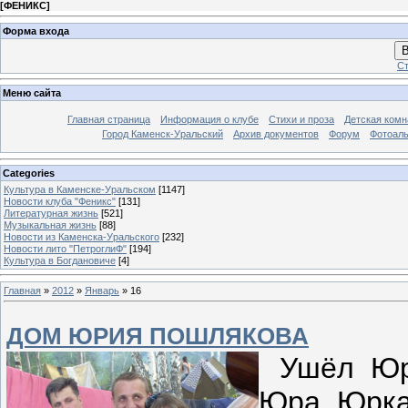
[
ФЕНИКС
]
Форма входа
В
Ст
Меню сайта
Главная страница
Информация о клубе
Стихи и проза
Детская комн
Город Каменск-Уральский
Архив документов
Форум
Фотоал
Categories
Культура в Каменске-Уральском
[1147]
Новости клуба "Феникс"
[131]
Литературная жизнь
[521]
Музыкальная жизнь
[88]
Новости из Каменска-Уральского
[232]
Новости лито "ПетроглиФ"
[194]
Культура в Богдановиче
[4]
Главная
»
2012
»
Январь
»
16
ДОМ ЮРИЯ ПОШЛЯКОВА
Ушёл Юри
Юра, Юрка.