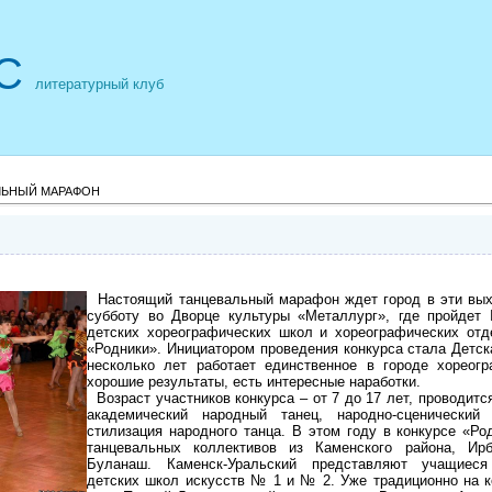
С
литературный клуб
ЛЬНЫЙ МАРАФОН
Настоящий танцевальный марафон ждет город в эти выхо
субботу во Дворце культуры «Металлург», где пройдет I
детских хореографических школ и хореографических от
«Родники». Инициатором проведения конкурса стала Детск
несколько лет работает единственное в городе хореог
хорошие результаты, есть интересные наработки.
Возраст участников конкурса – от 7 до 17 лет, проводит
академический народный танец, народно-сценически
стилизация народного танца. В этом году в конкурсе «Ро
танцевальных коллективов из Каменского района, Ирб
Буланаш. Каменск-Уральский представляют учащиеся
детских школ искусств № 1 и № 2. Уже традиционно на к