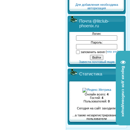
Для добавления необходима
авторизация
Почта @litclub-
phoenix.ru
Логин:
Пароль:
запомнить меня
(
что это
)
Завести почтовый ящик
Версия для слабовидящих
Статистика
Онлайн всего:
4
Гостей:
4
Пользователей:
0
Сегодня на сайт заходили:
...а также незарегистрированные
пользователи