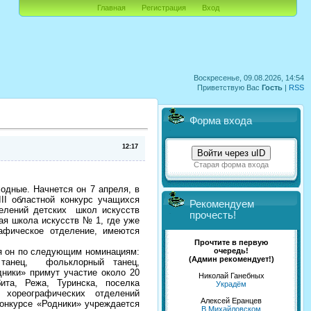
Главная
Регистрация
Вход
Воскресенье, 09.08.2026, 14:54
Приветствую Вас
Гость
|
RSS
Форма входа
12:17
Войти через uID
Старая форма входа
дные. Начнется он 7 апреля, в
II областной конкурс учащихся
Рекомендуем
делений детских школ искусств
прочесть!
ая школа искусств № 1, где уже
рафическое отделение, имеются
Прочтите в первую
очередь!
ся он по следующим номинациям:
(Админ рекомендует!)
й танец, фольклорный танец,
дники» примут участие около 20
Николай Ганебных
ита, Режа, Туринска, поселка
Украдём
 хореографических отделений
Алексей Еранцев
онкурсе «Родники» учреждается
В Михайловском