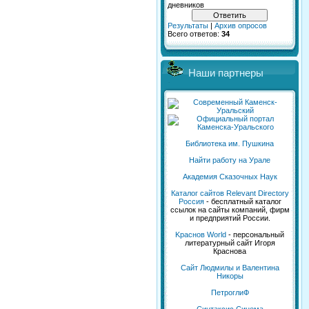
дневников
Результаты
|
Архив опросов
Всего ответов:
34
Наши партнеры
Библиотека им. Пушкина
Найти работу на Урале
Академия Сказочных Наук
Каталог сайтов Relevant Directory
Россия
- бесплатный каталог
ссылок на сайты компаний, фирм
и предприятий России.
Kраснов World
- персональный
литературный сайт Игоря
Краснова
Сайт Людмилы и Валентина
Никоры
ПетроглиФ