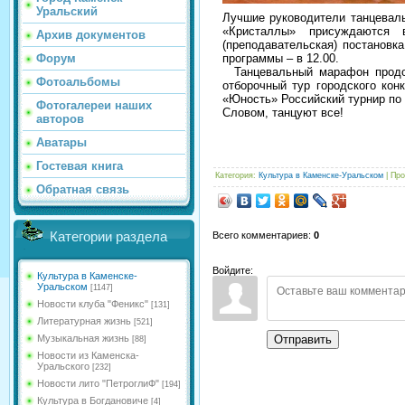
Уральский
Лучшие руководители танцеваль
«Кристаллы» присуждаются 
Архив документов
(преподавательская) постановк
Форум
программы – в 12.00.
Танцевальный марафон продолж
Фотоальбомы
отборочный тур городского кон
«Юность» Российский турнир по
Фотогалереи наших
Словом, танцуют все!
авторов
Аватары
Гостевая книга
Категория
:
Культура в Каменске-Уральском
|
Про
Обратная связь
Категории раздела
Всего комментариев
:
0
Войдите:
Культура в Каменске-
Уральском
[1147]
Новости клуба "Феникс"
[131]
Литературная жизнь
[521]
Музыкальная жизнь
Отправить
[88]
Новости из Каменска-
Уральского
[232]
Новости лито "ПетроглиФ"
[194]
Культура в Богдановиче
[4]