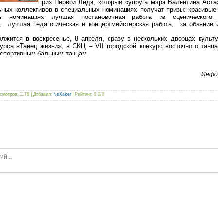
приз Первой Леди, который супруга мэра Валентина Аста
ных коллективов в специальных номинациях получат призы: красивые 
в номинациях лучшая постановочная работа из сценического 
а, лучшая педагогическая и концертмейстерская работа, за обаяние 
ится в воскресенье, 8 апреля, сразу в нескольких дворцах культу
курса «Танец жизни», в СКЦ – VII городской конкурс восточного тан
 спортивным бальным танцам.
Инфо
смотров
: 1178 |
Добавил
:
NeXaker
|
Рейтинг
:
0.0
/
0