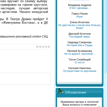
хова вручает по своему выбору.
гравировки на горном хрустале.
Владимир Андреев
И вот однажды...
наследия, лучшая авторская
и артистизм. Начало конкурсной
Павел Панов
Игры
ры. В Театре Драмы пройдет II
Елена Игнатова
ца «Жемчужина Востока», а в ДК
Не дай писать стихов мне больше,
Боже!
Дмитрий Кочетков
рмационно-рекламный отдел СКЦ
Последний зверь
Надежда Смирнова
История Кая и Герды
Евгения Кузеванова
Не по дороге, просекой...
Тихон Скорбящий
О чести
Наталия Никитина
Путешествие по вертикали
Объявления
Уважаемые авторы и читатели!
Ваши вопросы и пожелания