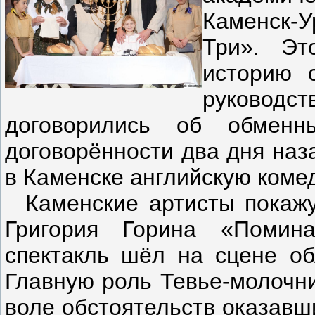
Каменск-
Три». Эт
историю 
руковод
договорились об обменн
договорённости два дня наз
в Каменске английскую ком
Каменские артисты покажут
Григория Горина «Помин
спектакль шёл на сцене об
Главную роль Тевье-молочни
воле обстоятельств оказав