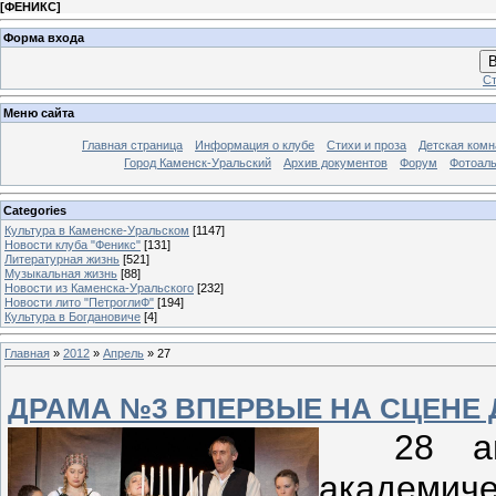
[
ФЕНИКС
]
Форма входа
В
Ст
Меню сайта
Главная страница
Информация о клубе
Стихи и проза
Детская комн
Город Каменск-Уральский
Архив документов
Форум
Фотоал
Categories
Культура в Каменске-Уральском
[1147]
Новости клуба "Феникс"
[131]
Литературная жизнь
[521]
Музыкальная жизнь
[88]
Новости из Каменска-Уральского
[232]
Новости лито "ПетроглиФ"
[194]
Культура в Богдановиче
[4]
Главная
»
2012
»
Апрель
»
27
ДРАМА №3 ВПЕРВЫЕ НА СЦЕНЕ
28 апре
академиче