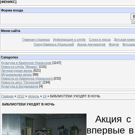
[
ФЕНИКС
]
Форма входа
В
Ст
Меню сайта
Главная страница
Информация о клубе
Стихи и проза
Детская комн
Город Каменск-Уральский
Архив документов
Форум
Фотоал
Categories
Культура в Каменске-Уральском
[1147]
Новости клуба "Феникс"
[131]
Литературная жизнь
[521]
Музыкальная жизнь
[88]
Новости из Каменска-Уральского
[232]
Новости лито "ПетроглиФ"
[194]
Культура в Богдановиче
[4]
Главная
»
2012
»
Апрель
»
24
» БИБЛИОТЕКИ УХОДЯТ В НОЧЬ
БИБЛИОТЕКИ УХОДЯТ В НОЧЬ
Акция с 
впервые в