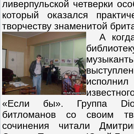
ливерпульской четверки осо
который оказался практич
творчеству знаменитой брита
А когда 
библиот
музыкант
выступлен
исполнил
известног
«Если бы». Группа Dio
битломанов со своим тво
сочинения читали Дмитри