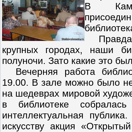
В Каме
присоеди
библиотек
Правда, 
крупных городах, наши би
полуночи. Зато какие это бы
Вечерняя работа библиот
19.00. В зале можно было не
на шедеврах мировой художе
в библиотеке собралас
интеллектуальная публика.
искусству акция «Открыты