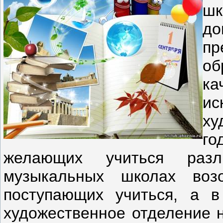
шк
д
пр
о
ка
и
ху
го
желающих учиться разл
музыкальных школах воз
поступающих учиться, а 
художественное отделение 