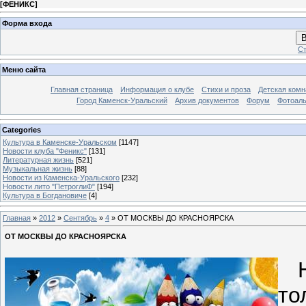
[
ФЕНИКС
]
Форма входа
В
Ст
Меню сайта
Главная страница
Информация о клубе
Стихи и проза
Детская комн
Город Каменск-Уральский
Архив документов
Форум
Фотоал
Categories
Культура в Каменске-Уральском
[1147]
Новости клуба "Феникс"
[131]
Литературная жизнь
[521]
Музыкальная жизнь
[88]
Новости из Каменска-Уральского
[232]
Новости лито "ПетроглиФ"
[194]
Культура в Богдановиче
[4]
Главная
»
2012
»
Сентябрь
»
4
» ОТ МОСКВЫ ДО КРАСНОЯРСКА
ОТ МОСКВЫ ДО КРАСНОЯРСКА
На
то