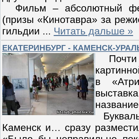
Фильм – абсолютный фес
(призы «Кинотавра» за режи
гильдии
...
Читать дальше »
ЕКАТЕРИНБУРГ - КАМЕНСК-УРАЛ
Почти д
картинно
в «Атр
выставк
название
Буквальн
Каменск и… сразу разместил
«Было бы неправильно пок