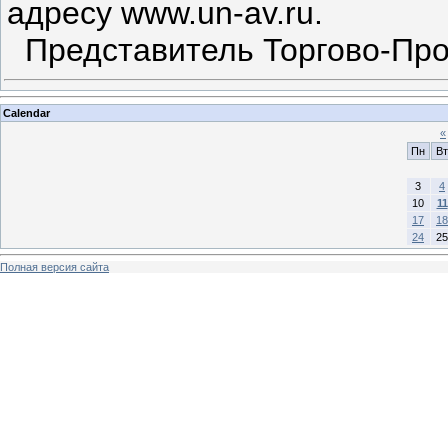
адресу www.un-av.ru.
Представитель Торгово-П
Calendar
«
Пн
Вт
3
4
10
11
17
18
24
25
Полная версия сайта