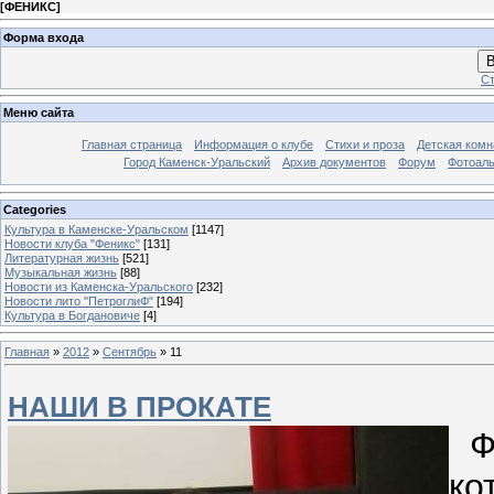
[
ФЕНИКС
]
Форма входа
В
Ст
Меню сайта
Главная страница
Информация о клубе
Стихи и проза
Детская комн
Город Каменск-Уральский
Архив документов
Форум
Фотоал
Categories
Культура в Каменске-Уральском
[1147]
Новости клуба "Феникс"
[131]
Литературная жизнь
[521]
Музыкальная жизнь
[88]
Новости из Каменска-Уральского
[232]
Новости лито "ПетроглиФ"
[194]
Культура в Богдановиче
[4]
Главная
»
2012
»
Сентябрь
»
11
НАШИ В ПРОКАТЕ
Фи
ко