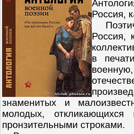
Антологи
Россия, 
Поэтиче
Россия, 
коллекти
в печат
военную
отечест
произв
знаменитых и малоизвест
молодых, откликающихся
пронзительными строками.