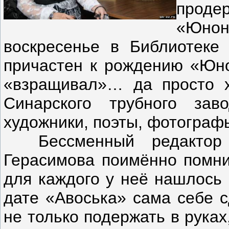
проде
«Юно
воскресенье в Библиотеке
причастен к рождению «Юно
«взращивал»… да просто х
Синарского трубного заво
художники, поэты, фотогра
Бессменный редактор ж
Герасимова поимённо помнит
для каждого у неё нашлось
дате «Авоська» сама себе с
не только подержать в руках