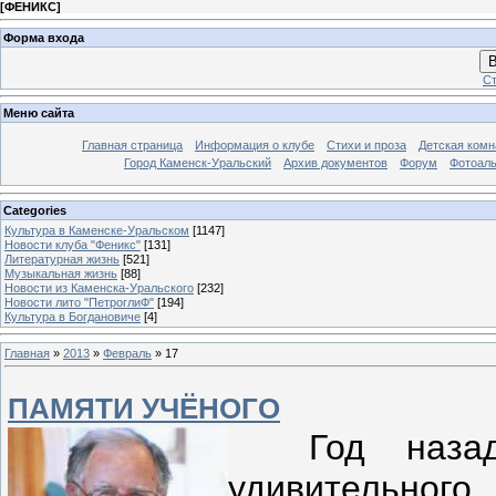
[
ФЕНИКС
]
Форма входа
В
Ст
Меню сайта
Главная страница
Информация о клубе
Стихи и проза
Детская комн
Город Каменск-Уральский
Архив документов
Форум
Фотоал
Categories
Культура в Каменске-Уральском
[1147]
Новости клуба "Феникс"
[131]
Литературная жизнь
[521]
Музыкальная жизнь
[88]
Новости из Каменска-Уральского
[232]
Новости лито "ПетроглиФ"
[194]
Культура в Богдановиче
[4]
Главная
»
2013
»
Февраль
»
17
ПАМЯТИ УЧЁНОГО
Год назад,
удивительн