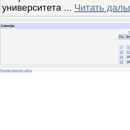
университета
...
Читать даль
Calendar
Пн
Вт
4
5
11
12
18
19
25
26
Полная версия сайта