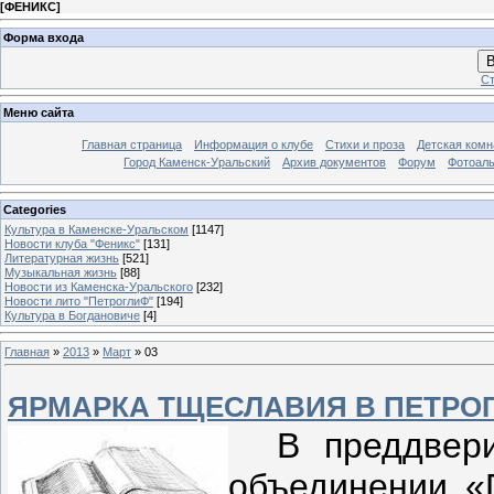
[
ФЕНИКС
]
Форма входа
В
Ст
Меню сайта
Главная страница
Информация о клубе
Стихи и проза
Детская комн
Город Каменск-Уральский
Архив документов
Форум
Фотоал
Categories
Культура в Каменске-Уральском
[1147]
Новости клуба "Феникс"
[131]
Литературная жизнь
[521]
Музыкальная жизнь
[88]
Новости из Каменска-Уральского
[232]
Новости лито "ПетроглиФ"
[194]
Культура в Богдановиче
[4]
Главная
»
2013
»
Март
»
03
ЯРМАРКА ТЩЕСЛАВИЯ В ПЕТРО
В преддверии
объединении «