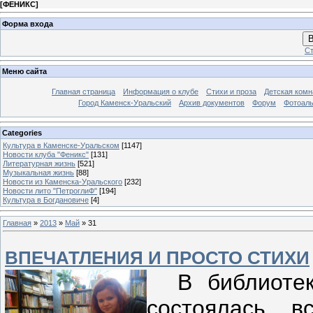
[
ФЕНИКС
]
Форма входа
В
Ст
Меню сайта
Главная страница
Информация о клубе
Стихи и проза
Детская комн
Город Каменск-Уральский
Архив документов
Форум
Фотоал
Categories
Культура в Каменске-Уральском
[1147]
Новости клуба "Феникс"
[131]
Литературная жизнь
[521]
Музыкальная жизнь
[88]
Новости из Каменска-Уральского
[232]
Новости лито "ПетроглиФ"
[194]
Культура в Богдановиче
[4]
Главная
»
2013
»
Май
»
31
ВПЕЧАТЛЕНИЯ И ПРОСТО СТИХИ
В библиотеке
состоялась в