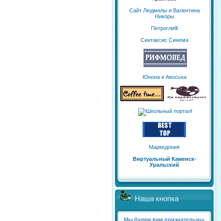
Сайт Людмилы и Валентина
Никоры
ПетроглиФ
Синтаксис Синема
Юнона и Авоська
Маркедония
Виртуальный Каменск-
Уральский
Наша кнопка
Мы будем вам признательны,