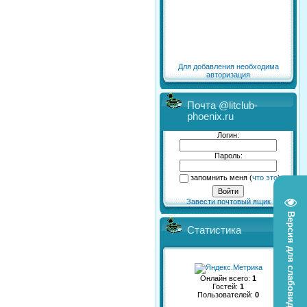
Для добавления необходима
авторизация
Почта @litclub-
phoenix.ru
Логин:
Пароль:
запомнить меня
(
что это
)
Завести почтовый ящик
Версия для слабовидящих
Статистика
Онлайн всего:
1
Гостей:
1
Пользователей:
0