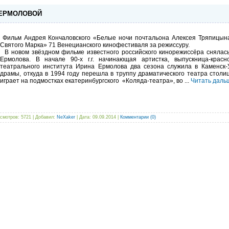
 ЕРМОЛОВОЙ
Фильм Андрея Кончаловского «Белые ночи почтальона Алексея Тряпицына
Святого Марка» 71 Венецианского кинофестиваля за режиссуру.
В новом звёздном фильме известного российского кинорежиссёра снялась
Ермолова. В начале 90-х г.г. начинающая артистка, выпускница-крас
театрального института Ирина Ермолова два сезона служила в Каменск-
драмы, откуда в 1994 году перешла в труппу драматического театра стол
играет на подмостках екатеринбургского «Коляда-театра», во
...
Читать даль
смотров: 5721 | Добавил:
NeXaker
| Дата:
09.09.2014
|
Комментарии (0)