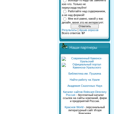
Вообще-то надо бы заменить
кое-что. Только не
переусердствуйте!
Работайте над содержанием,
а не над формой!
Мне всё равно, какой у вас
дизайн, меня это не интересует.
Результаты
|
Архив опросов
Всего ответов:
57
Наши партнеры
Библиотека им. Пушкина
Найти работу на Урале
Академия Сказочных Наук
Каталог сайтов Relevant Directory
Россия
- бесплатный каталог
ссылок на сайты компаний, фирм
и предприятий России.
Kраснов World
- персональный
литературный сайт Игоря
Краснова