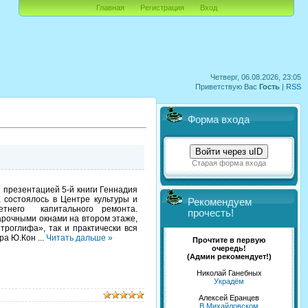
Главная
Регистрация
Вход
Четверг, 06.08.2026, 23:05
Приветствую Вас
Гость
|
RSS
Форма входа
Войти через uID
Старая форма входа
 презентацией 5-й книги Геннадия
состоялось в Центре культуры и
Рекомендуем
летнего капитального ремонта.
прочесть!
рочными окнами на втором этаже,
троглифа», так и практически вся
ара Ю.Кон
...
Читать дальше »
Прочтите в первую
очередь!
(Админ рекомендует!)
Николай Ганебных
Украдём
Алексей Еранцев
В Михайловском