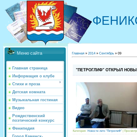
ФЕНИК
Меню сайта
Главная
»
2014
»
Сентябрь
»
09
Главная страница
"ПЕТРОГЛИФ" ОТКРЫЛ НОВЫ
Информация о клубе
Стихи и проза
Детская комната
Музыкальная гостиная
Видео
Рождественский
поэтический конкурс
Фенипедия
Категория:
Новости лито "ПетроглиФ"
| Просмотр
Город Каменск-