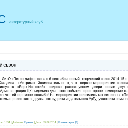
С
литературный клуб
Й СЕЗОН
ЛитО «Петроглиф» открыло 6 сентября новый творческий сезон 2014-15 гг
Халдина «Метрика». Знаменательно то, что первое мероприятие сезона 
искусств «Верх-Исетский», широко распахнувшем двери после двух
Администрация ЦК выделила для этого события просторное помещение с а
за что ей огромное спасибо! На мероприятии появились как ветераны «Пе
семья презентанта, друзья, сотрудники издательства УрГу, участники семин
ов: 1634 | Добавил:
Пранов
| Дата:
09.09.2014
|
Комментарии (0)