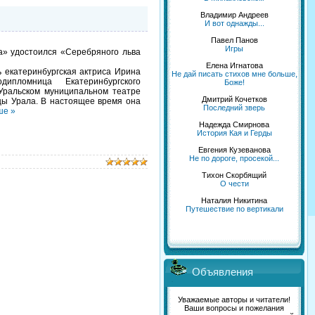
Владимир Андреев
И вот однажды...
Павел Панов
Игры
» удостоился «Серебряного льва
Елена Игнатова
 екатеринбургская актриса Ирина
Не дай писать стихов мне больше,
нодипломница Екатеринбургского
Боже!
Уральском муниципальном театре
Дмитрий Кочетков
ицы Урала. В настоящее время она
Последний зверь
ше »
Надежда Смирнова
История Кая и Герды
Евгения Кузеванова
Не по дороге, просекой...
Тихон Скорбящий
О чести
Наталия Никитина
Путешествие по вертикали
Объявления
Уважаемые авторы и читатели!
Ваши вопросы и пожелания