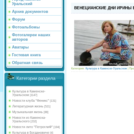
Уральский
ВЕНЕЦИАНСКИЕ ДНИ ИРИНЫ
Архив документов
Форум
Фотоальбомы
Фотогалереи наших
авторов
Аватары
Гостевая книга
Обратная связь
Категория:
Культура в Каменске-Уральском
| Про
Категории раздела
Культура в Каменске-
Уральском
[1147]
Новости клуба "Феникс"
[131]
Литературная жизнь
[521]
Музыкальная жизнь
[88]
Новости из Каменска-
Уральского
[232]
Новости лито "ПетроглиФ"
[194]
Культура в Богдановиче
[4]