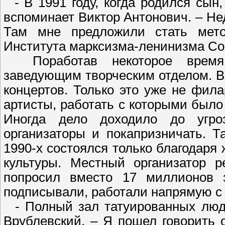
- В 1991 году, когда родился сын,
вспоминает Виктор Антонович. – Не
Там мне предложили стать мето
Института марксизма-ленинизма Соц
Поработав некоторое время м
заведующим творческим отделом. В 
концертов. Только это уже не фил
артисты, работать с которыми было 
Иногда дело доходило до угро
организаторы и покапризничать. Т
1990-х состоялся только благодаря
культуры. Местный организатор р
попросил вместо 17 миллионов з
подписывали, работали напрямую с 
- Полный зал татуированных люде
Врублевский. – Я пошел говорить 