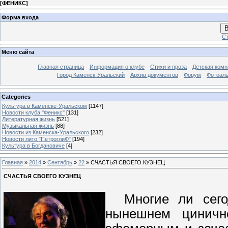
[
ФЕНИКС
]
Форма входа
В
Ст
Меню сайта
Главная страница
Информация о клубе
Стихи и проза
Детская комн
Город Каменск-Уральский
Архив документов
Форум
Фотоал
Categories
Культура в Каменске-Уральском
[1147]
Новости клуба "Феникс"
[131]
Литературная жизнь
[521]
Музыкальная жизнь
[88]
Новости из Каменска-Уральского
[232]
Новости лито "ПетроглиФ"
[194]
Культура в Богдановиче
[4]
Главная
»
2014
»
Сентябрь
»
22
» СЧАСТЬЯ СВОЕГО КУЗНЕЦ
СЧАСТЬЯ СВОЕГО КУЗНЕЦ
Многие ли сегод
нынешнем циничн