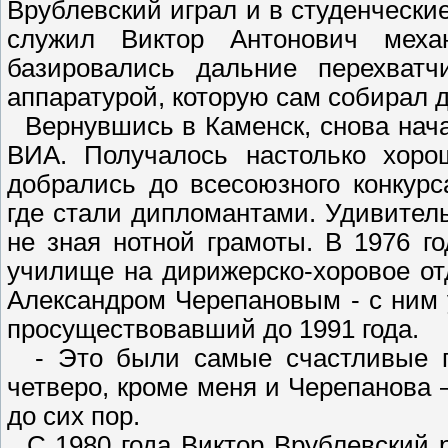
Врублевский играл и в студенческие
служил Виктор Антонович мех
базировались дальние перехватч
аппаратурой, которую сам собирал 
Вернувшись в Каменск, снова нача
ВИА. Получалось настолько хоро
добрались до всесоюзного конкур
где стали дипломантами. Удивительн
не зная нотной грамоты. В 1976 г
училище на дирижерско-хоровое от
Александром Черепановым - с ним 
просуществовавший до 1991 года.
- Это были самые счастливые го
четверо, кроме меня и Черепанова 
до сих пор.
С 1980 года Виктор Врублевский 