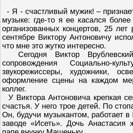
- Я - счастливый мужик! – признае
музыке: где-то я ее касался более
организованных концертов, 25 ле
сентябре Виктору Антоновичу испол
что мне это жутко интересно.
Сегодня Виктор Врублевский 
сопровождения Социально-кул
звукорежиссеры, художники, осв
оформление сцены на каждом меро
коллег.
У Виктора Антоновича крепкая се
счастья. У него трое детей. По сто
Он, будучи музыкантом, работает в
заводе «Исеть». Дочь Анастасия 
папе внучку Машеньку.