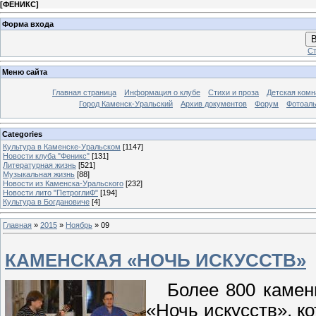
[
ФЕНИКС
]
Форма входа
В
Ст
Меню сайта
Главная страница
Информация о клубе
Стихи и проза
Детская комн
Город Каменск-Уральский
Архив документов
Форум
Фотоал
Categories
Культура в Каменске-Уральском
[1147]
Новости клуба "Феникс"
[131]
Литературная жизнь
[521]
Музыкальная жизнь
[88]
Новости из Каменска-Уральского
[232]
Новости лито "ПетроглиФ"
[194]
Культура в Богдановиче
[4]
Главная
»
2015
»
Ноябрь
»
09
КАМЕНСКАЯ «НОЧЬ ИСКУССТВ»
Более 800 каменц
«Ночь искусств», к