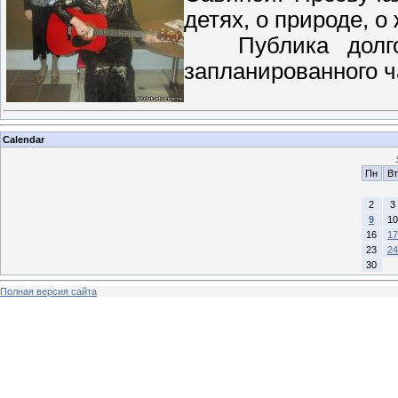
детях, о природе, о
Публика долго 
запланированного ч
Calendar
Пн
Вт
2
3
9
10
16
17
23
24
30
Полная версия сайта