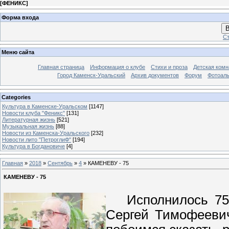
[
ФЕНИКС
]
Форма входа
В
Ст
Меню сайта
Главная страница
Информация о клубе
Стихи и проза
Детская комн
Город Каменск-Уральский
Архив документов
Форум
Фотоал
Categories
Культура в Каменске-Уральском
[1147]
Новости клуба "Феникс"
[131]
Литературная жизнь
[521]
Музыкальная жизнь
[88]
Новости из Каменска-Уральского
[232]
Новости лито "ПетроглиФ"
[194]
Культура в Богдановиче
[4]
Главная
»
2018
»
Сентябрь
»
4
» КАМЕНЕВУ - 75
КАМЕНЕВУ - 75
Исполнилось 75
Сергей Тимофеевич