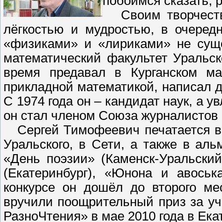
побоимся сказать, р
Своим творчество
лёгкостью и мудростью, в очеред
«физиками» и «лириками» не суще
математический факультет Уральско
время предавал в Курганском ма
прикладной математикой, написал 
С 1974 года он – кандидат наук, а у
он стал членом Союза журналистов
Сергей Тимофеевич печатается в г
Уральского, в Сети, а также в аль
«День поэзии» (Каменск-Уральский
(Екатеринбург), «Юнона и авоськ
конкурсе он дошёл до второго ме
вручили поощрительный приз за уч
РазноЧтения» в мае 2010 года в Ека