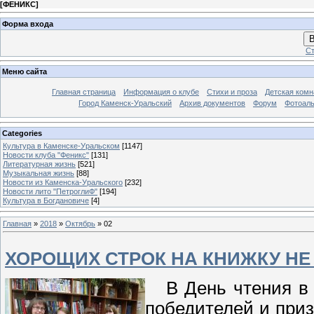
[
ФЕНИКС
]
Форма входа
В
Ст
Меню сайта
Главная страница
Информация о клубе
Стихи и проза
Детская комн
Город Каменск-Уральский
Архив документов
Форум
Фотоал
Categories
Культура в Каменске-Уральском
[1147]
Новости клуба "Феникс"
[131]
Литературная жизнь
[521]
Музыкальная жизнь
[88]
Новости из Каменска-Уральского
[232]
Новости лито "ПетроглиФ"
[194]
Культура в Богдановиче
[4]
Главная
»
2018
»
Октябрь
»
02
ХОРОЩИХ СТРОК НА КНИЖКУ НЕ
В День чтения в б
победителей и приз