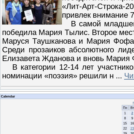
«Лит-Арт-Строка-20
привлек внимание 
В самой младшей в
победила Мария Тылис. Второе мест
Маруся Таушканова и Мария Фофан
Среди прозаиков абсолютного лид
Елизавета Жданова и вновь Мария 
В категории 12-14 лет участнико
номинации «поэзия» решили н
...
Чи
Calendar
Пн
Вт
1
2
8
9
15
16
22
23
29
30