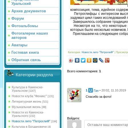
Уральский
композиция, тема, идейное содер
Архив документов
Петроглифцы с интересом выслуш
задумал цикл таких исследований п
Форум
Завершилось собрание традиционн
Фотоальбомы
Несмотря на то, что некоторые п
которых было несколько новичков.
Фотогалереи наших
Приглашаем на следующее собран
авторов
Аватары
Гостевая книга
Категория
:
Новости лито "ПетроглиФ"
|
Просмотр
Обратная связь
Всего комментариев
:
1
Категории раздела
Культура в Каменске-
1
• 20:02, 11.10.2019
Ган
Уральском
[1147]
Новости клуба "Феникс"
[131]
Спасибо за фото!
Литературная жизнь
[521]
Музыкальная жизнь
[88]
Новости из Каменска-
Уральского
[232]
Войдите:
Новости лито "ПетроглиФ"
[194]
Культура в Богдановиче
[4]