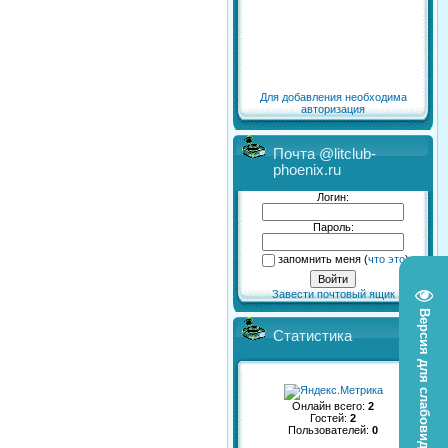
Для добавления необходима
авторизация
Почта @litclub-
phoenix.ru
Логин:
Пароль:
запомнить меня
(
что это
)
Завести почтовый ящик
Версия для слабовидящих
Статистика
Онлайн всего:
2
Гостей:
2
Пользователей:
0