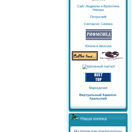
Сайт Людмилы и Валентина
Никоры
ПетроглиФ
Синтаксис Синема
Юнона и Авоська
Маркедония
Виртуальный Каменск-
Уральский
Наша кнопка
Мы будем вам признательны,