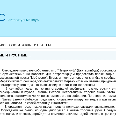
С
литературный клуб
ИФ: НОВОСТИ ВАЖНЫЕ И ГРУСТНЫЕ...
Е И ГРУСТНЫЕ...
Очередное плановое собрание лито "Петроглиф" (Екатеринбург) состоялось 5
"Верх-Исетский". По повестке дня петроглифцам предстояла презентация 
музыкальной пьесы "Моё море". Вторым пунктом повестки дня было сообще
Мережникова "Всей чередою лет" в рамках Мережниковских чтений, приуроче
декабре текущего года. Но жизнь всегда вносит свои коррективы.
9 сентября ушел из жизни старейший любитель поэзии, сочинитель,
объединений и клубов Евгений Ветров. Петроглифцы хорошо знали этого д
человека, поэтому не могли не вспомнить его на собрании. Поговорили, помо
Затем Евгений Лобанов представил слушателям пару эпизодов и три песни
что он написал на своей странице ВКонтакте:
- Вчерашняя презентация пьесы прошла неплохо: слушали внимательно, в
Обсуждения не было, но один диск ушел в очень хорошие руки. Следую
отрывками и песнями) пройдет на семинаре Любови Ладейщиковой в ЦК Орджо