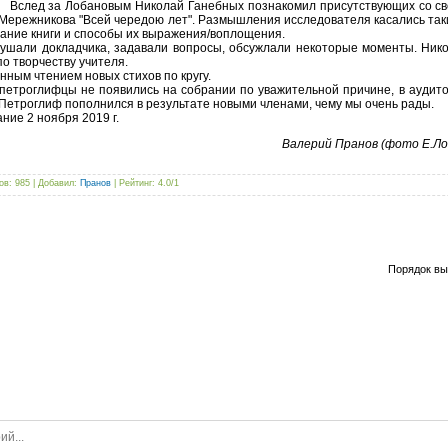
Вслед за Лобановым Николай Ганебных познакомил присутствующих со св
Мережникова "Всей чередою лет". Размышления исследователя касались таки
жание книги и способы их выражения/воплощения.
али докладчика, задавали вопросы, обсужлали некоторые моменты. Никол
о творчеству учителя.
ым чтением новых стихов по кругу.
етроглифцы не появились на собрании по уважительной причине, в аудито
 Петроглиф пополнился в результате новыми членами, чему мы очень рады.
ие 2 ноября 2019 г.
Валерий Пранов (фото Е.Ло
ов
: 985 |
Добавил
:
Пранов
|
Рейтинг
:
4.0
/
1
Порядок вы