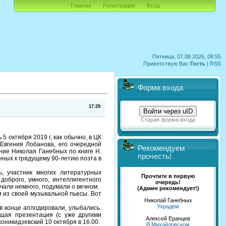
Главная
Регистрация
Вход
Пятница, 07.08.2026, 08:55
Приветствую Вас
Гость
|
RSS
Форма входа
17:29
Войти через uID
Старая форма входа
 октября 2019 г, как обычно, в ЦК
Евгения Лобанова, его очередной
Рекомендуем
ние Николая Ганебных по книге Н.
прочесть!
нных к грядущему 90-летию поэта в
 участник многих литературных
Прочтите в первую
оброго, умного, интеллигентного
очередь!
лчали немного, подумали о вечном.
(Админ рекомендует!)
 из своей музыкальной пьесы. Вот
Николай Ганебных
Украдём
 конце аплодировали, улыбались.
щая презентация (с уже другими
Алексей Еранцев
никидзевский 10 октября в 16.00.
В Михайловском