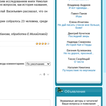
оим исследованием книги Николая
х вопросов, как история названия,
Владимир Андреев
И вот однажды...
ай Васильевич рассказал, что он
Павел Панов
Игры
рии собралось 23 человека, среди
Елена Игнатова
Не дай писать стихов мне больше,
Боже!
Дмитрий Кочетков
банова, обработка Е.Михайловой)
Последний зверь
Надежда Смирнова
История Кая и Герды
Евгения Кузеванова
Не по дороге, просекой...
Тихон Скорбящий
О чести
вода комментариев:
Наталия Никитина
Путешествие по вертикали
0
Объявления
Уважаемые авторы и читатели!
Ваши вопросы и пожелания