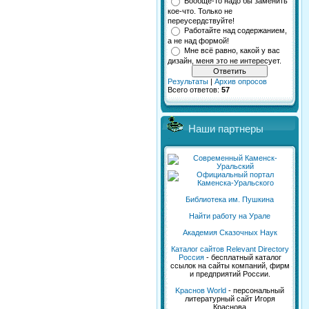
Вообще-то надо бы заменить
кое-что. Только не
переусердствуйте!
Работайте над содержанием,
а не над формой!
Мне всё равно, какой у вас
дизайн, меня это не интересует.
Результаты
|
Архив опросов
Всего ответов:
57
Наши партнеры
Библиотека им. Пушкина
Найти работу на Урале
Академия Сказочных Наук
Каталог сайтов Relevant Directory
Россия
- бесплатный каталог
ссылок на сайты компаний, фирм
и предприятий России.
Kраснов World
- персональный
литературный сайт Игоря
Краснова