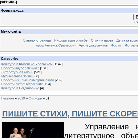
[
ФЕНИКС
]
Форма входа
В
Ст
Меню сайта
Главная страница
Информация о клубе
Стихи и проза
Детская комн
Город Каменск-Уральский
Архив документов
Форум
Фотоал
Categories
Культура в Каменске-Уральском
[1147]
Новости клуба "Феникс"
[131]
Литературная жизнь
[521]
Музыкальная жизнь
[88]
Новости из Каменска-Уральского
[232]
Новости лито "ПетроглиФ"
[194]
Культура в Богдановиче
[4]
Главная
»
2019
»
Октябрь
»
31
ПИШИТЕ СТИХИ, ПИШИТЕ СКОРЕ
Управление куль
литературное объ