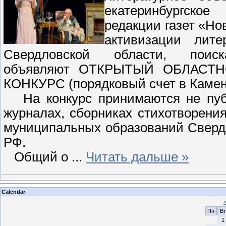
екатеринбургско
редакции газет «Но
активизации лите
Свердловской области, поис
объявляют ОТКРЫТЫЙ ОБЛАСТ
КОНКУРС (порядковый счет в Каменс
На конкурс принимаются не публи
журналах, сборниках стихотворения
муниципальных образований Свердл
РФ.
Общий о
...
Читать дальше »
Calendar
Пн
Вт
1