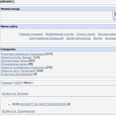
[
ФЕНИКС
]
Форма входа
В
Ст
Меню сайта
Главная страница
Информация о клубе
Стихи и проза
Детская комн
Город Каменск-Уральский
Архив документов
Форум
Фотоал
Categories
Культура в Каменске-Уральском
[1147]
Новости клуба "Феникс"
[131]
Литературная жизнь
[521]
Музыкальная жизнь
[88]
Новости из Каменска-Уральского
[232]
Новости лито "ПетроглиФ"
[194]
Культура в Богдановиче
[4]
Главная
»
2023
»
Август
29 Августа, Вторник
23:35
КОНЦЕРТ КО ДНЮ ПЕНСИОНЕРА
(0)
28 Августа, Понедельник