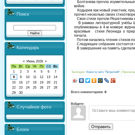
Болтачева прочла изумительные с
войне.
Ходырев как новый участник, пред
Поиск
прочел несколько своих стихотвор
Свои стихи прочли Решетникова и
В рамках литературной учёбы Ш
опубликованы в 4-м номере журна
красивые стихи Леонида о приро
печати.
Потом начались чтение стихов по в
Следующее собрание состоится пр
Календарь
В завершение на память сделали
«
Июнь 2026
»
Пн
Вт
Ср
Чт
Пт
Сб
Вс
1
2
3
4
5
6
7
Категория
:
Новости лито "ПетроглиФ"
|
Просмотр
8
9
10
11
12
13
14
15
16
17
18
19
20
21
22
23
24
25
26
27
28
Всего комментариев
:
0
29
30
Войдите:
Случайное фото
Отправить
Блоги