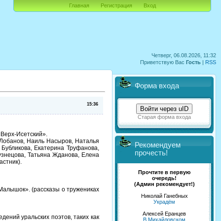
Главная
Регистрация
Вход
Четверг, 06.08.2026, 11:32
Приветствую Вас
Гость
|
RSS
Форма входа
15:36
Войти через uID
Старая форма входа
Верх-Исетский».
Лобанов, Наиль Насыров, Наталья
Рекомендуем
 Бубликова, Екатерина Труфанова,
прочесть!
знецова, Татьяна Жданова, Елена
астник).
Прочтите в первую
очередь!
(Админ рекомендует!)
алышок». (рассказы о тружениках
Николай Ганебных
Украдём
Алексей Еранцев
ений уральских поэтов, таких как
В Михайловском