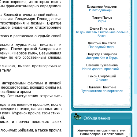
 Стихотворения, из которых взяты
ным фрагментам верно определили
Владимир Андреев
И вот однажды...
ды Великой отечественной войны.
Павел Панов
розаика Владимира Геннадьевича
Игры
стихотворения и поэмы». Вкратце
самое знаменитое стихотворение
Елена Игнатова
Не дай писать стихов мне больше,
Боже!
ово и рассказала о судьбе своей
Дмитрий Кочетков
ского журналиста, писателя и
Последний зверь
рина. После краткой биографии и
амень», «Первое имя», Безымянная
Надежда Смирнова
мы» по его собственным словам,
История Кая и Герды
Евгения Кузеванова
алышок», вызвав противоречивые
Не по дороге, просекой...
в тылу.
Тихон Скорбящий
О чести
 интересными фактами и личной
Наталия Никитина
 лесозаготовках, роющих окопы на
Путешествие по вертикали
пособности армии.
ему. Все выступления встречались
деде и его военном прошлом, после
последних стихов, написанных им в
 ива». Муренок прочла свои стихи.
ний.
Объявления
ках, и прочла несколько своих
 любимых бойцами, а также прочла
Уважаемые авторы и читатели!
Ваши вопросы и пожелания