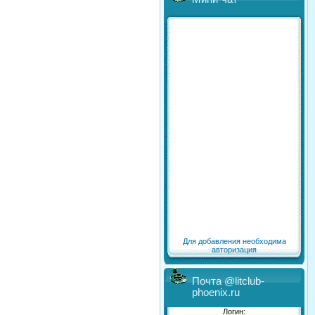
Для добавления необходима
авторизация
Почта @litclub-
phoenix.ru
Логин: