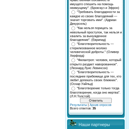
нравственная обязанность
имущего спешить на помощь
неимущему". (Брокгауз и Эфрон)
"Требовать благодарности за
каждое из своих благодеяний —
значит торговать ими". (Адриан
Декурсель)
"Как нельзя порицать за
невольный проступок, так нельзя и
хвалить за вынужденное
благодеяние". (Еврипид)
"Благотворительность —
стерилизованное молоко
человеческой доброты." (Оливер
Херфорд)
"Филантроп: человек, который
открыто раздает наворованное".
(Леонард Луис Левинсон)
"Благотворительность —
последнее прибежище для тех, кто
любит допекать своих ближних".
(Оскар Уайльд)
"Благотворение только тогда
благотворение, когда оно жертва".
(Л.Н.Толстой)
Результаты
|
Архив опросов
Всего ответов:
35
Наши партнеры