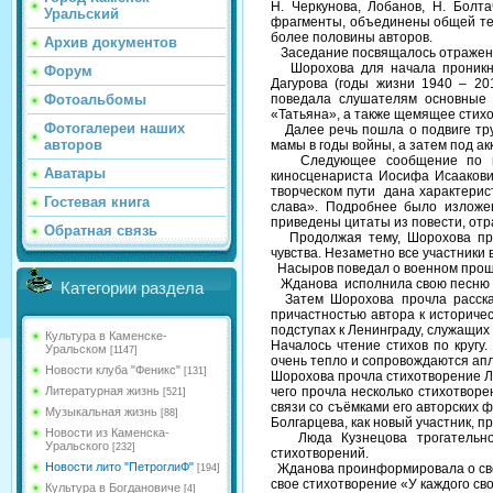
Н. Черкунова, Лобанов, Н. Болта
Уральский
фрагменты, объединены общей те
более половины авторов.
Архив документов
Заседание посвящалось отражению
Шорохова для начала проникнов
Форум
Дагурова (годы жизни 1940 – 20
Фотоальбомы
поведала слушателям основные 
«Татьяна», а также щемящее стих
Фотогалереи наших
Далее речь пошла о подвиге тру
авторов
мамы в годы войны, а затем под а
Следующее сообщение по плану
Аватары
киносценариста Иосифа Исаакови
творческом пути дана характерис
Гостевая книга
слава». Подробнее было изложе
приведены цитаты из повести, отр
Обратная связь
Продолжая тему, Шорохова проч
чувства. Незаметно все участники 
Насыров поведал о военном прошл
Жданова исполнила свою песню о
Категории раздела
Затем Шорохова прочла расска
причастностью автора к историче
подступах к Ленинграду, служащи
Культура в Каменске-
Началось чтение стихов по кругу
Уральском
[1147]
очень тепло и сопровождаются ап
Новости клуба "Феникс"
[131]
Шорохова прочла стихотворение Л.
Литературная жизнь
чего прочла несколько стихотворе
[521]
связи со съёмками его авторских 
Музыкальная жизнь
[88]
Болгарцева, как новый участник, п
Новости из Каменска-
Люда Кузнецова трогательно п
Уральского
[232]
стихотворений.
Новости лито "ПетроглиФ"
Жданова проинформировала о свои
[194]
свое стихотворение «У каждого сво
Культура в Богдановиче
[4]