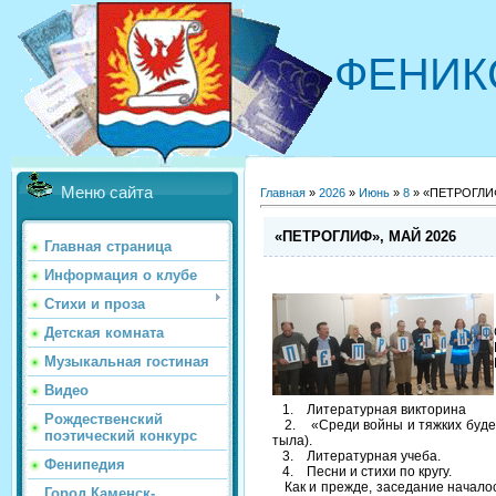
ФЕНИК
Меню сайта
Главная
»
2026
»
Июнь
»
8
» «ПEТРОГЛИФ
«ПEТРОГЛИФ», МАЙ 2026
Главная страница
Информация о клубе
Стихи и проза
Детская комната
Музыкальная гостиная
Видео
1. Литературная викторина
Рождественский
2. «Среди войны и тяжких буден»
поэтический конкурс
тыла).
3. Литературная учеба.
Фенипедия
4. Песни и стихи по кругу.
Как и прежде, заседание началось
Город Каменск-