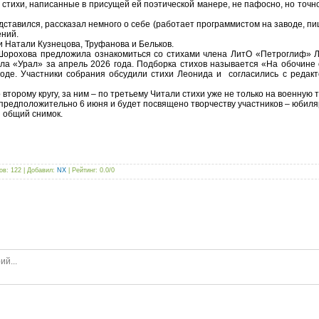
тихи, написанные в присущей ей поэтической манере, не пафосно, но точ
ставился, рассказал немного о себе (работает программистом на заводе, пише
ений.
 Натали Кузнецова, Труфанова и Бельков.
орохова предложила ознакомиться со стихами члена ЛитО «Петроглиф» Л
ла «Урал» за апрель 2026 года. Подборка стихов называется «На обочине
де. Участники собрания обсудили стихи Леонида и согласились с редак
торому кругу, за ним – по третьему Читали стихи уже не только на военную 
едположительно 6 июня и будет посвящено творчеству участников – юбиля
 общий снимок.
ов
: 122 |
Добавил
:
NX
|
Рейтинг
:
0.0
/
0