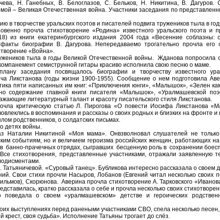
чева, Н. Ганебных, В. Белоглазов, С. Бельков, Н. Никитина, В. Дагуров.
мой – Великая Отечественная война. Участники заседания по представлен
 в творчестве уральских поэтов и писателей подвига тружеников тыла в го
енно прочла стихотворение «Родина» известного уральского поэта и п
18) из книги екатеринбургского издания 2004 года «Весенние соблазны: 
факты биографии В. Дагурова. Непередаваемо трогательно прочла его 
отворение «Война».
жеников тыла в годы Великой Отечественной войны. Жданова попросила сл
ккомпанемент семиструнной гитары красиво исполнила свою песню о маме.
 заседания посвящалось биографии и творчеству известного ураль
ча Ликстанова (годы жизни 1900-1955). Сообщение о нем подготовила Аве
тика пяти написанных им книг: «Приключения юнги», «Малышок», «Зелен к
но содержание главной книги писателя «Малышок», «Уралмашевской поэ
ажающие литературный талант и красоту писательского стиля Ликстанова.
ла критическую статью Л. Пирогова «О повести Иосифа Ликстанова «М
вовлеклись в воспоминания и рассказы о своих родных и близких на фронте и 
ом родственников, о солдатских письмах.
 детях войны.
з Наталии Никитиной «Моя мама». Онвзволновал слушателей не только
ским событиям, но и величием героизма российских женщин, работающих на
х в банно-прачечных отрядах, сыгравших бесценную роль в сохранении боес
. Все стихотворения, представленные участниками, отражали заявленную т
лодисментами.
 Татьяничевой. «Суровый танец». Бубликова интересно рассказала о своем 
ний. Свои стихи прочли Насыров, Лобанов (Евгений читал несколько своих 
фильмов), Скорюнова. Аверина прочла стихотворение А. Тарковского «Иванова
редставилась, кратко рассказала о себе и прочла несколько своих стихотворе
оведала о своем «уралмашевском» детстве и героических родственни
х выступлениях перед ранеными участниками СВО, спела несколько песен,
й крест, своя судьба». Исполнение Татьяны трогает до слёз.