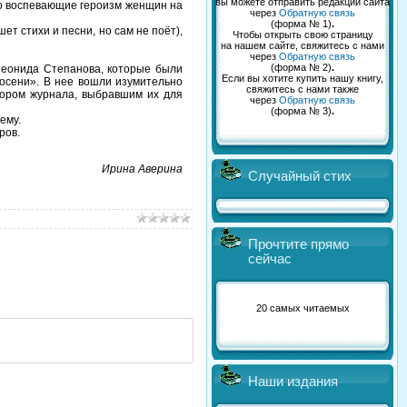
вы можете отправить редакции сайта
но воспевающие героизм женщин на
через
Обратную связь
(форма № 1)
.
т стихи и песни, но сам не поёт),
Чтобы открыть свою страницу
на нашем сайте, свяжитесь с нами
через
Обратную связь
(форма № 2)
.
еонида Степанова, которые были
Если вы хотите купить нашу книгу,
 осени». В нее вошли изумительно
свяжитесь с нами также
тором журнала, выбравшим их для
через
Обратную связь
(форма № 3)
.
тему.
ров.
Ирина Аверина
Случайный стих
Прочтите прямо
сейчас
20 самых читаемых
Наши издания