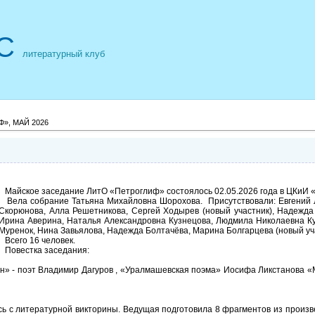
С
литературный клуб
», МАЙ 2026
Майское заседание ЛитО «Петроглиф» состоялось 02.05.2026 года в ЦКиИ «
Вела собрание Татьяна Михайловна Шорохова. Присутствовали: Евгений 
Скорюнова, Алла Решетникова, Сергей Ходырев (новый участник), Надежда
Ирина Аверина, Наталья Александровна Кузнецова, Людмила Николаевна Ку
Муренок, Нина Завьялова, Надежда Болтачёва, Марина Болгарцева (новый уч
Всего 16 человек.
Повестка заседания:
 - поэт Владимир Дагуров , «Уралмашевская поэма» Иосифа Ликстанова «М
 с литературной викторины. Ведущая подготовила 8 фрагментов из произвед