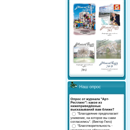
Наш опрос
Опрос от журнала "Арт-
Рестлинг": какое из
нижеприведённых
высказываний вам ближе?
"Благодеяние предполагает
унижение, на которое вы сами
согласились". (Виктор Гюго)
"Благотворительность -