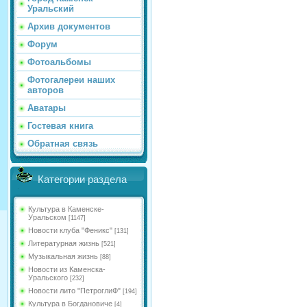
Уральский
Архив документов
Форум
Фотоальбомы
Фотогалереи наших
авторов
Аватары
Гостевая книга
Обратная связь
Категории раздела
Культура в Каменске-
Уральском
[1147]
Новости клуба "Феникс"
[131]
Литературная жизнь
[521]
Музыкальная жизнь
[88]
Новости из Каменска-
Уральского
[232]
Новости лито "ПетроглиФ"
[194]
Культура в Богдановиче
[4]