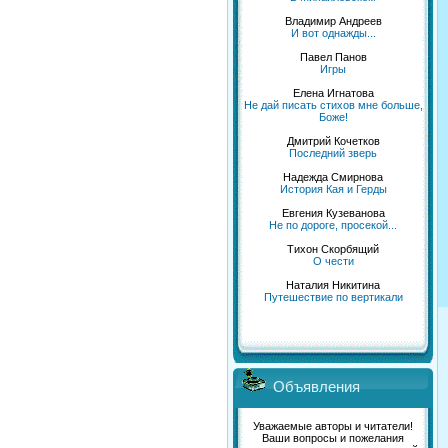
Владимир Андреев
И вот однажды...
Павел Панов
Игры
Елена Игнатова
Не дай писать стихов мне больше,
Боже!
Дмитрий Кочетков
Последний зверь
Надежда Смирнова
История Кая и Герды
Евгения Кузеванова
Не по дороге, просекой...
Тихон Скорбящий
О чести
Наталия Никитина
Путешествие по вертикали
Объявления
Уважаемые авторы и читатели!
Ваши вопросы и пожелания