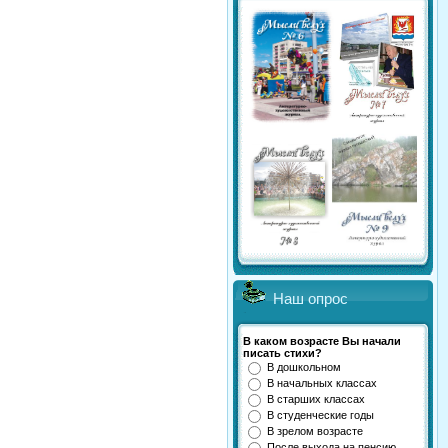
Наш опрос
В каком возрасте Вы начали
писать стихи?
В дошкольном
В начальных классах
В старших классах
В студенческие годы
В зрелом возрасте
После выхода на пенсию