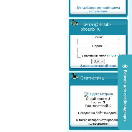
Для добавления необходима
авторизация
Почта @litclub-
phoenix.ru
Логин:
Пароль:
запомнить меня
(
что это
)
Завести почтовый ящик
Версия для слабовидящих
Статистика
Онлайн всего:
3
Гостей:
3
Пользователей:
0
Сегодня на сайт заходили:
...а также незарегистрированные
пользователи