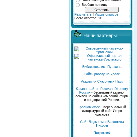
Вообще не пишу
Результаты
|
Архив опросов
Всего ответов:
115
Наши партнеры
Библиотека им. Пушкина
Найти работу на Урале
Академия Сказочных Наук
Каталог сайтов Relevant Directory
Россия
- бесплатный каталог
ссылок на сайты компаний, фирм
и предприятий России.
Kраснов World
- персональный
литературный сайт Игоря
Краснова
Сайт Людмилы и Валентина
Никоры
ПетроглиФ