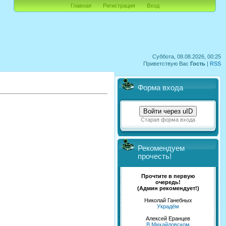
Главная
Регистрация
Вход
Суббота, 08.08.2026, 00:25
Приветствую Вас
Гость
|
RSS
Форма входа
Войти через uID
Старая форма входа
Рекомендуем
прочесть!
Прочтите в первую
очередь!
(Админ рекомендует!)
Николай Ганебных
Украдём
Алексей Еранцев
В Михайловском