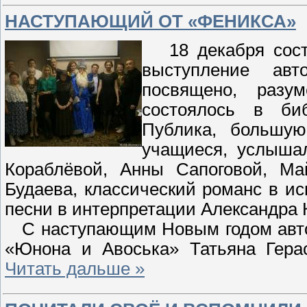
НАСТУПАЮЩИЙ ОТ «ФЕНИКСА»
18 декабря состо
выступление ав
посвящено, разу
состоялось в биб
Публика, большую
учащиеся, услыша
Кораблёвой, Анны Сапоговой, М
Будаева, классический романс в и
песни в интерпретации Александра 
С наступающим Новым годом автор
«Юнона и Авоська» Татьяна Гер
Читать дальше »