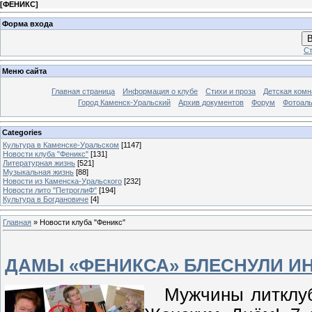
[
ФЕНИКС
]
Форма входа
В
Ст
Меню сайта
Главная страница
Информация о клубе
Стихи и проза
Детская комн
Город Каменск-Уральский
Архив документов
Форум
Фотоал
Categories
Культура в Каменске-Уральском
[1147]
Новости клуба "Феникс"
[131]
Литературная жизнь
[521]
Музыкальная жизнь
[88]
Новости из Каменска-Уральского
[232]
Новости лито "ПетроглиФ"
[194]
Культура в Богдановиче
[4]
Главная
»
Новости клуба "Феникс"
ДАМЫ «ФЕНИКСА» БЛЕСНУЛИ И
Мужчины литклуба