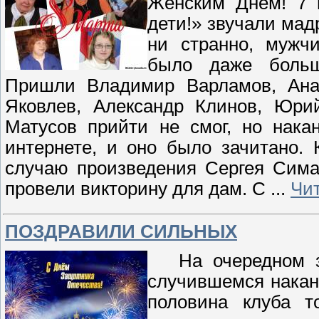
Женским Днём! 7 
дети!» звучали мад
ни странно, мужч
было даже боль
Пришли Владимир Варламов, Ана
Яковлев, Александр Клинов, Юрий
Матусов прийти не смог, но нак
интернете, и оно было зачитано.
случаю произведения Сергея Сима
провели викторину для дам. С
...
Чи
ПОЗДРАВИЛИ СИЛЬНЫХ
На очередном зас
случившемся накан
половина клуба т