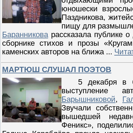
отдыхающими про
юношески взрослы
Паздникова, житей
пищу для размышл
Баранникова
рассказала публике о
сборнике стихов и прозы «Кругам
каменских авторов на ближа
...
Чита
МАРТЮШ СЛУШАЛ ПОЭТОВ
5 декабря в биб
выступление а
Барышниковой
,
Га
Звучали собствен
вышедшей недавн
Феникс», поделили