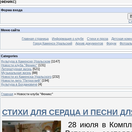
[
ФЕНИКС
]
Форма входа
В
Ст
Меню сайта
Главная страница
Информация о клубе
Стихи и проза
Детская комн
Город Каменск-Уральский
Архив документов
Форум
Фотоал
Categories
Культура в Каменске-Уральском
[1147]
Новости клуба "Феникс"
[131]
Литературная жизнь
[521]
Музыкальная жизнь
[88]
Новости из Каменска-Уральского
[232]
Новости лито "ПетроглиФ"
[194]
Культура в Богдановиче
[4]
Главная
»
Новости клуба "Феникс"
СТИХИ ДЛЯ СЕРДЦА И ПЕСНИ Д
28 июля в Компле