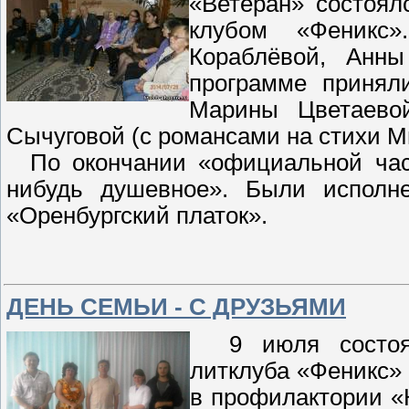
«Ветеран» состоял
клубом «Феникс
Кораблёвой, Анн
программе принял
Марины Цветаево
Сычуговой (с романсами на стихи М
По окончании «официальной част
нибудь душевное». Были исполн
«Оренбургский платок».
ДЕНЬ СЕМЬИ - С ДРУЗЬЯМИ
9 июля состояло
литклуба «Феникс»
в профилактории «