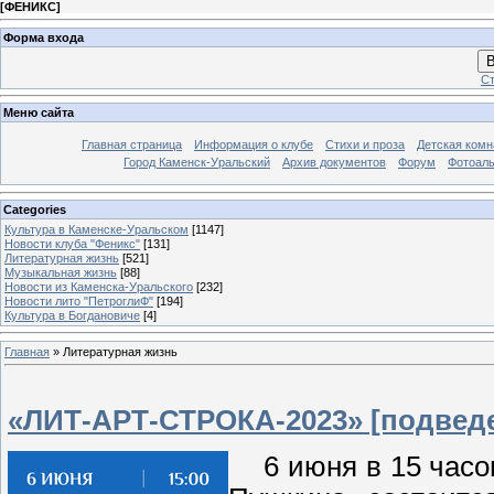
[
ФЕНИКС
]
Форма входа
В
Ст
Меню сайта
Главная страница
Информация о клубе
Стихи и проза
Детская комн
Город Каменск-Уральский
Архив документов
Форум
Фотоал
Categories
Культура в Каменске-Уральском
[1147]
Новости клуба "Феникс"
[131]
Литературная жизнь
[521]
Музыкальная жизнь
[88]
Новости из Каменска-Уральского
[232]
Новости лито "ПетроглиФ"
[194]
Культура в Богдановиче
[4]
Главная
»
Литературная жизнь
«ЛИТ-АРТ-СТРОКА-2023» [подведе
6 июня в 15 часов