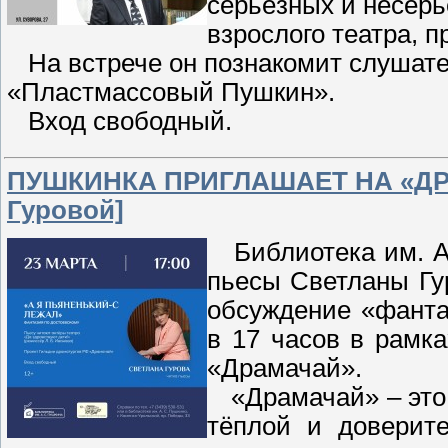
серьёзных и несерь
взрослого театра, п
На встрече он познакомит слушател
«Пластмассовый Пушкин».
Вход свободный.
ПУШКИНКА ПРИГЛАШАЕТ НА «ДРА
Гуровой]
Библиотека им. А.
пьесы Светланы Гу
обсуждение «фанта
в 17 часов в рамк
«Драмачай».
«Драмачай» – это 
тёплой и доверит