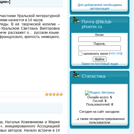
ции»]
Для добавления необходима
авторизация
участники Уральской литературной
ями начнется в 14 часов.
Почта @litclub-
ляды. В её творческой копилке –
phoenix.ru
-Уральском Светлана Викторовна
рече расскажет о… русском языке.
Логин:
французского, крепость немецкого,
Пароль:
запомнить меня
(
что это
)
Завести почтовый ящик
Статистика
Онлайн всего:
5
Гостей:
5
Пользователей:
0
Сегодня на сайт заходили:
...а также незарегистрированные
а, Наталья Кожевникова и Мария
пользователи
», инициированного Ассоциацией
вых авторов. Начало встречи в 14