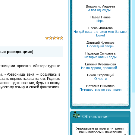
Владимир Андреев
И вот однажды...
Павел Панов
Игры
Елена Игнатова
Не дай писать стихов мне больше,
Боже!
Дмитрий Кочетков
Последний зверь
ые резиденции»]
Надежда Смирнова
История Кая и Герды
Евгения Кузеванова
тницами проекта «Литературные
Не по дороге, просекой...
и. «Ровесница века – родилась в
Тихон Скорбящий
 стать первооткрывателем. Родные
О чести
лавное вдохновение, будь то поход
Наталия Никитина
усскому языку и своей фантазии».
Путешествие по вертикали
Объявления
Уважаемые авторы и читатели!
Ваши вопросы и пожелания