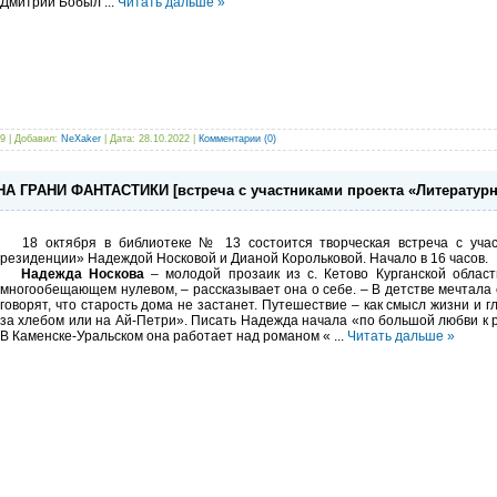
Дмитрий Бобыл
...
Читать дальше »
9 | Добавил:
NeXaker
| Дата:
28.10.2022
|
Комментарии (0)
 ГРАНИ ФАНТАСТИКИ [встреча с участниками проекта «Литературн
18 октября в библиотеке № 13 состоится творческая встреча с учас
резиденции» Надеждой Носковой и Дианой Корольковой. Начало в 16 часов.
Надежда Носкова
– молодой прозаик из с. Кетово Курганской област
многообещающем нулевом, – рассказывает она о себе. – В детстве мечтала
говорят, что старость дома не застанет. Путешествие – как смысл жизни и г
за хлебом или на Ай-Петри». Писать Надежда начала «по большой любви к р
В Каменске-Уральском она работает над романом «
...
Читать дальше »