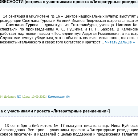
ЕСНОСТИ [встреча с участниками проекта «Литературные резиден
14 сентября в библиотеке № 16 – Центре национальных культур выступят 
резиденции Светлана Гурова и Евгений Иванов. Творческая встреча с писател
Светлана Гурова
– драматург из Екатеринбурга, ученица Николая Ко
спектакли по произведениям А. С. Пушкина и П. П. Бажова. В Каменске
работает над новой пьесой «Последний муз Авдотьи Романовой», а на вст
Слушатели смогут убедиться, что в нём есть величие испанского, живость 
нежность итальянского и сверх того богатство и краткост
...
Читать дальше »
6 | Добавил:
NX
| Дата:
10.09.2022
|
Комментарии (0)
 с участниками проекта «Литературные резиденции»]
13 сентября в библиотеке № 17 выступят писательницы Нина Буйносов
Александрова. Все трое – участницы проекта «Литературные резиденции
союзов писателей и издателей с целью поддержки и продвижения талантли