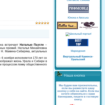
Синтаксис Синема
Юнона и Авоська
ина встречает
Наталью Паэгле
–
рных премий. Наталья Михайловна
Маркедония
. Н. Мамина-Сибиряка, актуальных
Виртуальный Каменск-
6 ноября исполняется 170 лет со
Уральский
изображал жизнь Урала и Сибири в
им процессом ломку общественного
Наша кнопка
Мы будем вам признательны,
если вы разместите нашу
кнопку у себя на сайте. Если вы
хотите обменяться с нами
баннерами, пишите в гостевую
книгу.