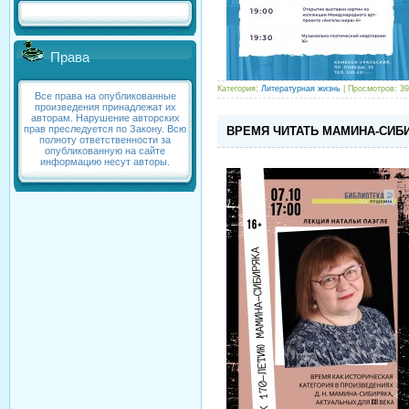
Права
Категория:
Литературная жизнь
| Просмотров: 39
Все права на опубликованные
произведения принадлежат их
авторам. Нарушение авторских
прав преследуется по Закону. Всю
ВРЕМЯ ЧИТАТЬ МАМИНА-СИБ
полноту ответственности за
опубликованную на сайте
информацию несут авторы.