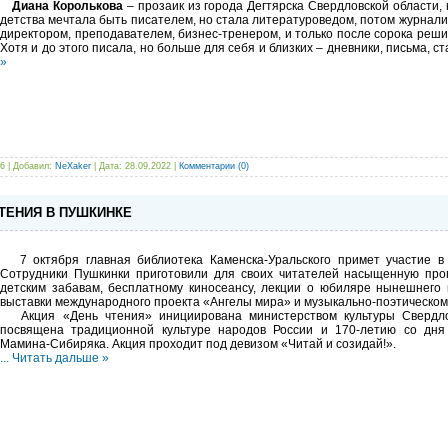
Диана Королькова
– прозаик из города Дегтярска Свердловской области, 
детства мечтала быть писателем, но стала литературоведом, потом журнали
директором, преподавателем, бизнес-тренером, и только после сорока реши
Хотя и до этого писала, но больше для себя и близких – дневники, письма, ст
»
6 | Добавил:
NeXaker
| Дата:
28.09.2022
|
Комментарии (0)
ЧТЕНИЯ В ПУШКИНКЕ
7 октября главная библиотека Каменска-Уральского примет участие в 
Сотрудники Пушкинки приготовили для своих читателей насыщенную прог
детским забавам, бесплатному киносеансу, лекции о юбиляре нынешнего
выставки международного проекта «Ангелы мира» и музыкально-поэтическому
Акция «День чтения» инициирована министерством культуры Свердлов
посвящена традиционной культуре народов России и 170-летию со дн
Мамина-Сибиряка. Акция проходит под девизом «Читай и созидай!».
...
Читать дальше »