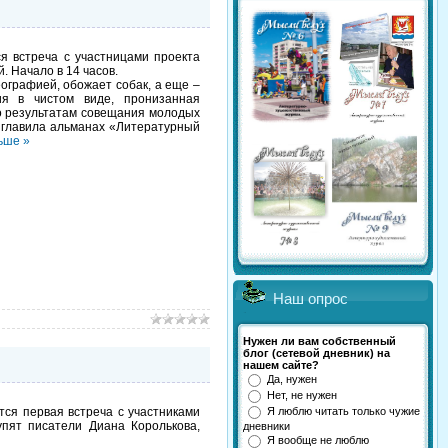
 встреча с участницами проекта
 Начало в 14 часов.
ографией, обожает собак, а еще –
ия в чистом виде, пронизанная
по результатам совещания молодых
озглавила альманах «Литературный
ьше »
Наш опрос
Нужен ли вам собственный
блог (сетевой дневник) на
нашем сайте?
Да, нужен
Нет, не нужен
тся первая встреча с участниками
Я люблю читать только чужие
пят писатели Диана Королькова,
дневники
Я вообще не люблю