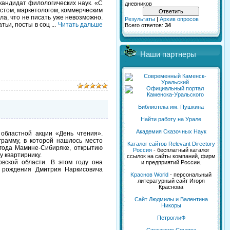
кандидат филологических наук. «С
дневников
стом, маркетологом, коммерческим
ла, что не писать уже невозможно.
Результаты
|
Архив опросов
атьи, посты в соц
...
Читать дальше
Всего ответов:
34
Наши партнеры
Библиотека им. Пушкина
Найти работу на Урале
Академия Сказочных Наук
областной акции «День чтения».
рамму, в которой нашлось место
Каталог сайтов Relevant Directory
 года Мамине-Сибиряке, открытию
Россия
- бесплатный каталог
 квартирнику.
ссылок на сайты компаний, фирм
ской области. В этом году она
и предприятий России.
я рождения Дмитрия Наркисовича
Kраснов World
- персональный
литературный сайт Игоря
Краснова
Сайт Людмилы и Валентина
Никоры
ПетроглиФ