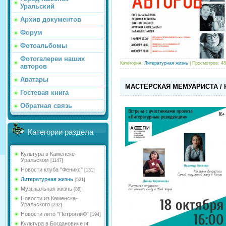
Уральский
Архив документов
Форум
Фотоальбомы
Фотогалереи наших
Категория:
Литературная жизнь
| Просмотров: 48
авторов
Аватары
МАСТЕРСКАЯ МЕМУАРИСТА / НА
Гостевая книга
Обратная связь
Категории раздела
Культура в Каменске-
Уральском
[1147]
Новости клуба "Феникс"
[131]
Литературная жизнь
[521]
Музыкальная жизнь
[88]
Новости из Каменска-
Уральского
[232]
Новости лито "ПетроглиФ"
[194]
Культура в Богдановиче
[4]