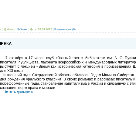
4 | Добавил:
NeXaker
| Дата:
28.09.2022
|
Комментарии (0)
ИРЯКА
7 октября в 17 часов клуб «Званый гость» библиотеки им. А. С. Пушк
писателя, публициста, лауреата всероссийских и международных литерату
выступит с лекцией «Время как историческая категория в произведениях Д
для XXI века».
Нынешний год в Свердловской области объявлен Годом Мамина-Сибиряка – 
дня рождения уральского классика. В своих романах и рассказах писатель 
пореформенные годы, становление капитализма в России и связанную с эт
сознания, норм права и морали.
...
Читать дальше »