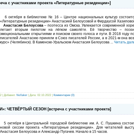
а с участниками проекта «Литературные резиденции»]
6 октября в библиотеке № 16 – Центре национальных культур состоится
«Литературные резиденции» Анастасией Белоусовой и Фирдаусой Хазиповой.
Анастасия Белоусова
– поэтесса из Омска. Увлекается современной хоре
летает вторым пилотом на лёгком самолёте. Её творчество – поэз
эмоциональными открытиями и поиском своего голоса и пути. В 2018 году 
писателей Анастасию приняли в Союз писателей России, а в 2021-м она в
курс» (Челябинск). В Каменске-Уральском Анастасия Белоусова
...
Читать дал
2 | Добавил:
NeXaker
| Дата:
02.10.2022
|
Комментарии (0)
: ЧЕТВЁРТЫЙ СЕЗОН [встреча с участниками проекта]
5 октября в Центральной городской библиотеке им. А. С. Пушкина состои
новой сессии проекта «Литературные резиденции». Для читателей высту
Анастасия Белоусова и Александр Пугачев. Начало в 15 часов.