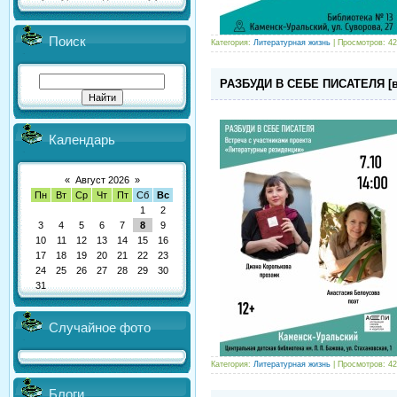
Поиск
Категория:
Литературная жизнь
| Просмотров: 42
РАЗБУДИ В СЕБЕ ПИСАТЕЛЯ [вс
Календарь
«
Август 2026
»
Пн
Вт
Ср
Чт
Пт
Сб
Вс
1
2
3
4
5
6
7
8
9
10
11
12
13
14
15
16
17
18
19
20
21
22
23
24
25
26
27
28
29
30
31
Случайное фото
Категория:
Литературная жизнь
| Просмотров: 42
Блоги