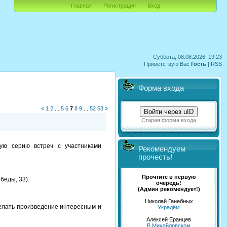
Главная
Регистрация
Вход
Суббота, 08.08.2026, 19:23
Приветствую Вас
Гость
|
RSS
Форма входа
«
1
2
...
5
6
7
8
9
...
52
53
»
Войти через uID
Старая форма входа
ную серию встреч с участниками
Рекомендуем
прочесть!
Прочтите в первую
беды, 33):
очередь!
(Админ рекомендует!)
Николай Ганебных
делать произведение интересным и
Украдём
Алексей Еранцев
В Михайловском