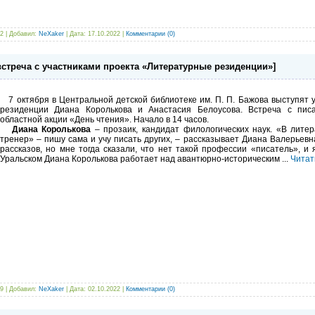
2 | Добавил:
NeXaker
| Дата:
17.10.2022
|
Комментарии (0)
треча с участниками проекта «Литературные резиденции»]
7 октября в Центральной детской библиотеке им. П. П. Бажова выступят 
резиденции Диана Королькова и Анастасия Белоусова. Встреча с пис
областной акции «День чтения». Начало в 14 часов.
Диана Королькова
– прозаик, кандидат филологических наук. «В лите
тренер» – пишу сама и учу писать других, – рассказывает Диана Валерьевн
рассказов, но мне тогда сказали, что нет такой профессии «писатель», и 
Уральском Диана Королькова работает над авантюрно-историческим
...
Читат
9 | Добавил:
NeXaker
| Дата:
02.10.2022
|
Комментарии (0)