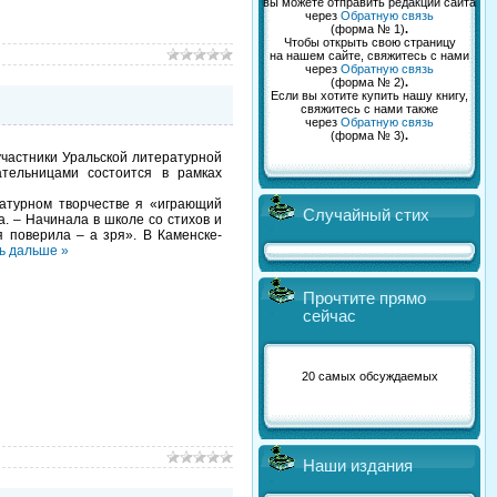
вы можете отправить редакции сайта
через
Обратную связь
(форма № 1)
.
Чтобы открыть свою страницу
на нашем сайте, свяжитесь с нами
через
Обратную связь
(форма № 2)
.
Если вы хотите купить нашу книгу,
свяжитесь с нами также
через
Обратную связь
(форма № 3)
.
участники Уральской литературной
ательницами состоится в рамках
ратурном творчестве я «играющий
Случайный стих
а. – Начинала в школе со стихов и
я поверила – а зря». В Каменске-
ь дальше »
Прочтите прямо
сейчас
20 самых обсуждаемых
Наши издания