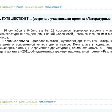
6 | Добавил:
NeXaker
| Дата:
21.09.2022
|
Комментарии (0)
 ПУТЕШЕСТВУЕТ… [встреча с участниками проекта «Литературные 
16 сентября в библиотеке № 13 состоится творческая встреча с учас
«Литературные резиденции» Еленой Соловьёвой, Евгением Ивановым и Ма
часов.
Елена Соловьёва
– филолог, писатель, журналист, арт-критик из Екатеринб
статей о современной литературе и театре. Печаталась в журналах 
«Сибирские огни», «Современная драматургия», альманахе «BRAND» (Лондо
детская книга»-2011, обладательница гран-при национальной премии «Рукоп
1 | Добавил:
NX
| Дата:
11.09.2022
|
Комментарии (0)