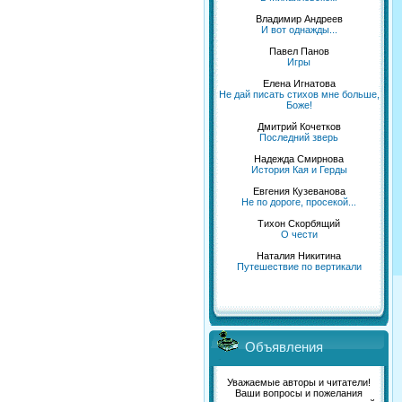
Владимир Андреев
И вот однажды...
Павел Панов
Игры
Елена Игнатова
Не дай писать стихов мне больше,
Боже!
Дмитрий Кочетков
Последний зверь
Надежда Смирнова
История Кая и Герды
Евгения Кузеванова
Не по дороге, просекой...
Тихон Скорбящий
О чести
Наталия Никитина
Путешествие по вертикали
Объявления
Уважаемые авторы и читатели!
Ваши вопросы и пожелания