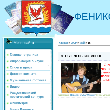
ФЕНИК
Меню сайта
Главная
»
2009
»
Май
»
15
Главная страница
ЧТО У ЕЛЕНЫ ИСТИННОЕ...
Информация о клубе
О вы
Стихи и проза
что 
Леони
Детская комната
напис
тольк
Музыкальная гостиная
Видео
Рождественский
Категория:
Новости клуба "Феникс"
| Просмотров
поэтический конкурс
Фенипедия
Город Каменск-