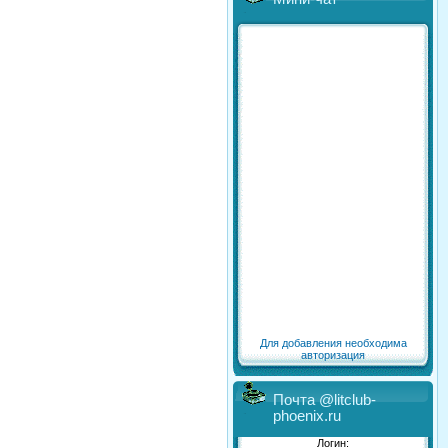
Для добавления необходима
авторизация
Почта @litclub-
phoenix.ru
Логин: