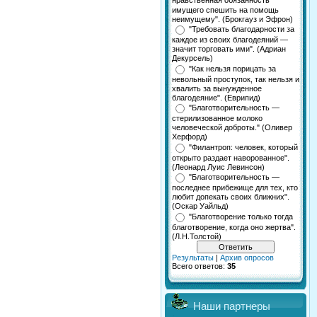
нравственная обязанность
имущего спешить на помощь
неимущему". (Брокгауз и Эфрон)
"Требовать благодарности за
каждое из своих благодеяний —
значит торговать ими". (Адриан
Декурсель)
"Как нельзя порицать за
невольный проступок, так нельзя и
хвалить за вынужденное
благодеяние". (Еврипид)
"Благотворительность —
стерилизованное молоко
человеческой доброты." (Оливер
Херфорд)
"Филантроп: человек, который
открыто раздает наворованное".
(Леонард Луис Левинсон)
"Благотворительность —
последнее прибежище для тех, кто
любит допекать своих ближних".
(Оскар Уайльд)
"Благотворение только тогда
благотворение, когда оно жертва".
(Л.Н.Толстой)
Результаты
|
Архив опросов
Всего ответов:
35
Наши партнеры