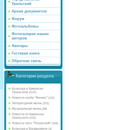
Уральский
Архив документов
Форум
Фотоальбомы
Фотогалереи наших
авторов
Аватары
Гостевая книга
Обратная связь
Категории раздела
Культура в Каменске-
Уральском
[1147]
Новости клуба "Феникс"
[131]
Литературная жизнь
[521]
Музыкальная жизнь
[88]
Новости из Каменска-
Уральского
[232]
Новости лито "ПетроглиФ"
[194]
Культура в Богдановиче
[4]