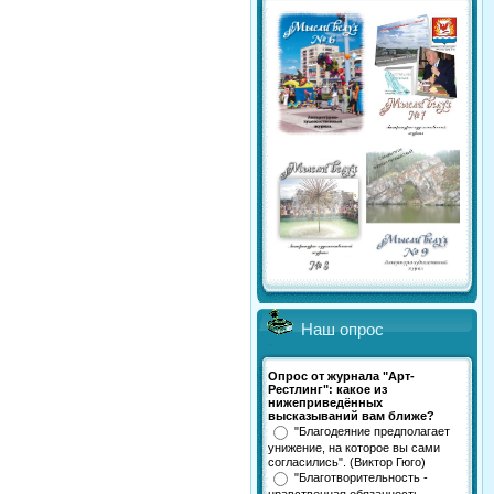
Наш опрос
Опрос от журнала "Арт-
Рестлинг": какое из
нижеприведённых
высказываний вам ближе?
"Благодеяние предполагает
унижение, на которое вы сами
согласились". (Виктор Гюго)
"Благотворительность -