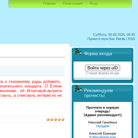
Главная
Регистрация
Вход
Суббота, 08.08.2026, 08:40
Приветствую Вас
Гость
|
RSS
Форма входа
Войти через uID
Старая форма входа
ь к сказанному рады добавить,
чательного концерта.
О Елене
Рекомендуем
жалению, об Игнатовой-актрисе
такль, а спектакль интересно не
прочесть!
Прочтите в первую
очередь!
(Админ рекомендует!)
Николай Ганебных
Украдём
Алексей Еранцев
В Михайловском