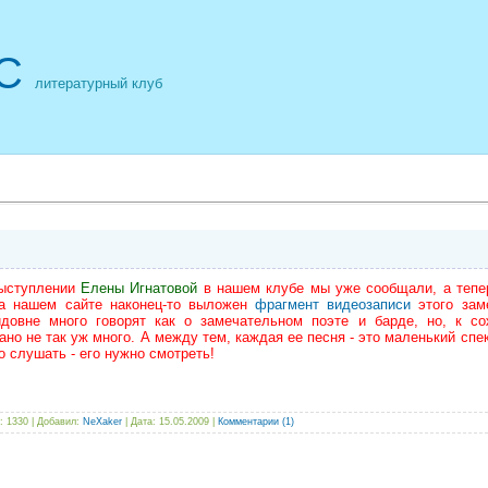
С
литературный клуб
ступлении
Елены Игнатовой
в нашем клубе мы уже сообщали, а тепер
на нашем сайте наконец-то выложен
фрагмент видеозаписи
этого заме
довне много говорят как о замечательном поэте и барде, но, к со
ано не так уж много. А между тем, каждая ее песня - это маленький спек
о слушать - его нужно смотреть!
: 1330 | Добавил:
NeXaker
| Дата:
15.05.2009
|
Комментарии (1)