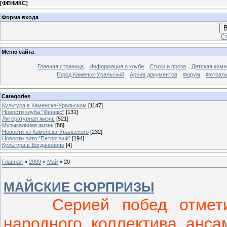
[
ФЕНИКС
]
Форма входа
В
Ст
Меню сайта
Главная страница
Информация о клубе
Стихи и проза
Детская комн
Город Каменск-Уральский
Архив документов
Форум
Фотоал
Categories
Культура в Каменске-Уральском
[1147]
Новости клуба "Феникс"
[131]
Литературная жизнь
[521]
Музыкальная жизнь
[88]
Новости из Каменска-Уральского
[232]
Новости лито "ПетроглиФ"
[194]
Культура в Богдановиче
[4]
Главная
»
2009
»
Май
»
20
МАЙСКИЕ СЮРПРИЗЫ
Серией побед отметили
народного коллектива анса