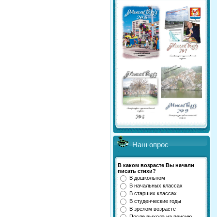
Наш опрос
В каком возрасте Вы начали
писать стихи?
В дошкольном
В начальных классах
В старших классах
В студенческие годы
В зрелом возрасте
После выхода на пенсию