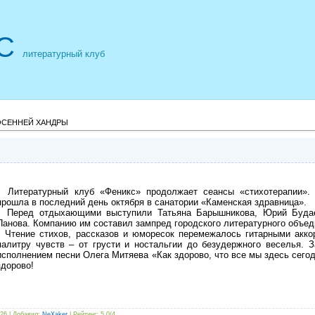
С
литературный клуб
ОСЕННЕЙ ХАНДРЫ
Литературный клуб «Феникс» продолжает сеансы «стихотерапии». 
прошла в последний день октября в санатории «Каменская здравница».
Перед отдыхающими выступили Татьяна Барышникова, Юрий Будаев
Панова. Компанию им составил зампред городского литературного объед
Чтение стихов, рассказов и юморесок перемежалось гитарными акко
палитру чувств – от грусти и ностальгии до безудержного веселья. 
исполнением песни Олега Митяева «Как здорово, что все мы здесь сего
здорово!
226 |
Добавил
:
NeXaker
|
Рейтинг
:
5.0
/
4