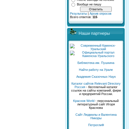
Вообще не пишу
Результаты
|
Архив опросов
Всего ответов:
115
Наши партнеры
Библиотека им. Пушкина
Найти работу на Урале
Академия Сказочных Наук
Каталог сайтов Relevant Directory
Россия
- бесплатный каталог
ссылок на сайты компаний, фирм
и предприятий России.
Kраснов World
- персональный
литературный сайт Игоря
Краснова
Сайт Людмилы и Валентина
Никоры
ПетроглиФ