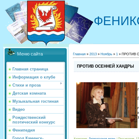
ФЕНИК
Меню сайта
Главная
»
2013
»
Ноябрь
»
1
» ПРОТИВ 
ПРОТИВ ОСЕННЕЙ ХАНДРЫ
Главная страница
Информация о клубе
Стихи и проза
Детская комната
Музыкальная гостиная
Видео
Рождественский
поэтический конкурс
Фенипедия
Город Каменск-
Категория
:
Литературная жизнь
|
Просмотров
: 1