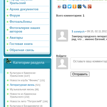
Уральский
Архив документов
Форум
Всего комментариев
:
1
Фотоальбомы
Фотогалереи наших
авторов
1
• 09:15, 02.11.201
sonetych
Зампред городского литерату
Аватары
рад, что ... именно Евгений, 
Гостевая книга
Обратная связь
Войдите:
Категории раздела
Культура в Каменске-
Отправить
Уральском
[1147]
Новости клуба "Феникс"
[131]
Литературная жизнь
[521]
Музыкальная жизнь
[88]
Новости из Каменска-
Уральского
[232]
Новости лито "ПетроглиФ"
[194]
Культура в Богдановиче
[4]