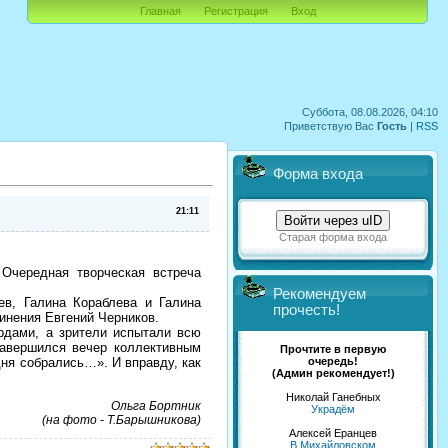
Главная
Регистрация
Вход
Суббота, 08.08.2026, 04:10
Приветствую Вас
Гость
|
RSS
Форма входа
21:11
Войти через uID
Старая форма входа
Очередная творческая встреча
Рекомендуем
, Галина Кораблева и Галина
прочесть!
инения Евгений Черников.
рдами, а зрители испытали всю
Завершился вечер коллективным
Прочтите в первую
очередь!
дня собрались…». И вправду, как
(Админ рекомендует!)
Николай Ганебных
Ольга Бортник
Украдём
(на фото - Т.Барышникова)
Алексей Еранцев
В Михайловском