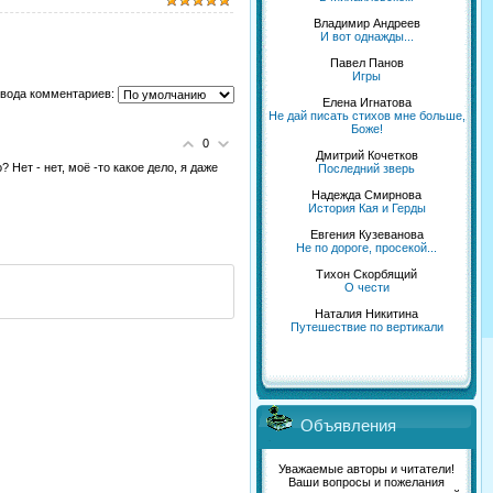
Владимир Андреев
И вот однажды...
Павел Панов
Игры
вода комментариев:
Елена Игнатова
Не дай писать стихов мне больше,
Боже!
0
Дмитрий Кочетков
Нет - нет, моё -то какое дело, я даже
Последний зверь
Надежда Смирнова
История Кая и Герды
Евгения Кузеванова
Не по дороге, просекой...
Тихон Скорбящий
О чести
Наталия Никитина
Путешествие по вертикали
Объявления
Уважаемые авторы и читатели!
Ваши вопросы и пожелания