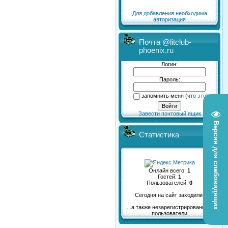
Для добавления необходима
авторизация
Почта @litclub-
phoenix.ru
Логин:
Пароль:
запомнить меня
(
что это
)
Завести почтовый ящик
Версия для слабовидящих
Статистика
Онлайн всего:
1
Гостей:
1
Пользователей:
0
Сегодня на сайт заходили:
...а также незарегистрированные
пользователи