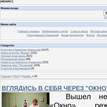
[
ФЕНИКС
]
Форма входа
В
Ст
Меню сайта
Главная страница
Информация о клубе
Стихи и проза
Детская комн
Город Каменск-Уральский
Архив документов
Форум
Фотоал
Categories
Культура в Каменске-Уральском
[1147]
Новости клуба "Феникс"
[131]
Литературная жизнь
[521]
Музыкальная жизнь
[88]
Новости из Каменска-Уральского
[232]
Новости лито "ПетроглиФ"
[194]
Культура в Богдановиче
[4]
Главная
»
2013
»
Ноябрь
»
08
ВГЛЯДИСЬ В СЕБЯ ЧЕРЕЗ "ОКНО".
Вышел неоф
«Окно» режи