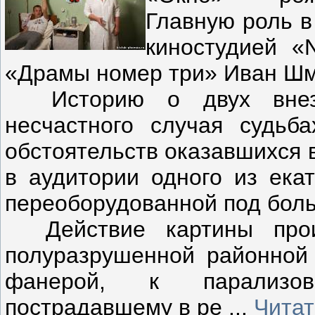
Главную роль в
киностудией «
«Драмы номер три» Иван Шм
Историю о двух внезап
несчастного случая судьб
обстоятельств оказавшихся 
в аудитории одного из екат
переоборудованной под боль
Действие картины прои
полуразрушенной районной 
фанерой, к парализов
пострадавшему в ре
...
Читат