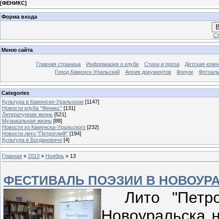
[
ФЕНИКС
]
Форма входа
В
Ст
Меню сайта
Главная страница
Информация о клубе
Стихи и проза
Детская комн
Город Каменск-Уральский
Архив документов
Форум
Фотоал
Categories
Культура в Каменске-Уральском
[1147]
Новости клуба "Феникс"
[131]
Литературная жизнь
[521]
Музыкальная жизнь
[88]
Новости из Каменска-Уральского
[232]
Новости лито "ПетроглиФ"
[194]
Культура в Богдановиче
[4]
Главная
»
2013
»
Ноябрь
»
13
ФЕСТИВАЛЬ ПОЭЗИИ В НОВОУР
Лито "Петрог
Новоуральска н