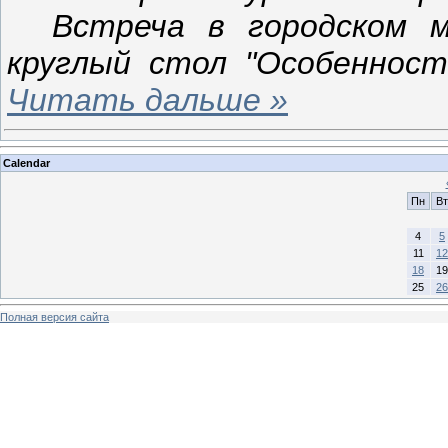
Встреча в городском муз
круглый стол "Особеннос
Читать дальше »
Calendar
Пн
Вт
4
5
11
12
18
19
25
26
Полная версия сайта